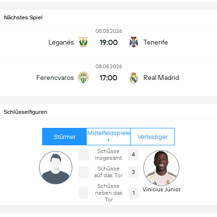
Nächstes Spiel
08.08.2026
19:00
Leganés
Tenerife
08.08.2026
17:00
Ferencvaros
Real Madrid
Schlüsselfiguren
Mittelfeldspiele
Stürmer
Verteidiger
r
Schüsse
4
insgesamt
Schüsse
3
auf das Tor
Schüsse
Vinicius Júnior
neben das
1
Tor