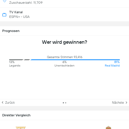
Zuschauerzahl: 11,709
TV Kanal
ESPN+ - USA
Prognosen
Wer wird gewinnen?
Gesamte Stimmen 93,416
13%
6%
81%
Leganés
Unentschieden
Real Madrid
Zurück
Nächste
Direkter Vergleich