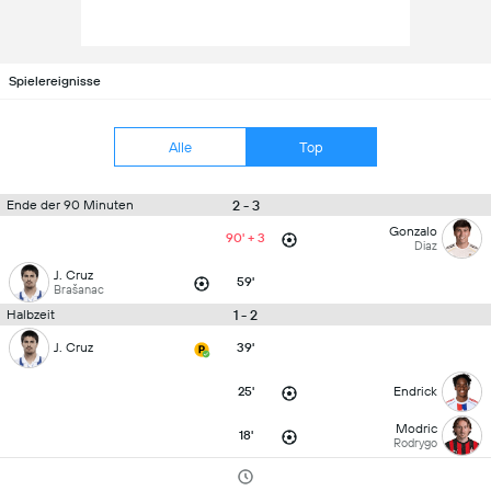
Spielereignisse
Alle
Top
2 - 3
Ende der 90 Minuten
Gonzalo
90' + 3
Diaz
J. Cruz
59'
Brašanac
1 - 2
Halbzeit
J. Cruz
39'
25'
Endrick
Modric
18'
Rodrygo