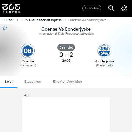
Favoriten
Fußball
Klub-Freundschaftsspiele
Odense Vs Sonderjyske
Odense Vs Sonderjyske
International, Klub-Freundschaftsspiele
Beendet
0
-
2
26.06
Odense
Sonderjyske
(Dänemark)
(Dänemark)
Spiel
Statistiken
Direkter Vergleich
Ad