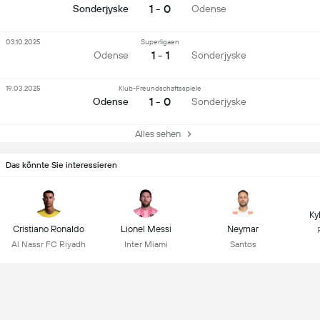
1 - 0
Sonderjyske
Odense
03.10.2025
Superligaen
1 - 1
Odense
Sonderjyske
19.03.2025
Klub-Freundschaftsspiele
1 - 0
Odense
Sonderjyske
Alles sehen
Das könnte Sie interessieren
Ky
Cristiano Ronaldo
Lionel Messi
Neymar
Al Nassr FC Riyadh
Inter Miami
Santos