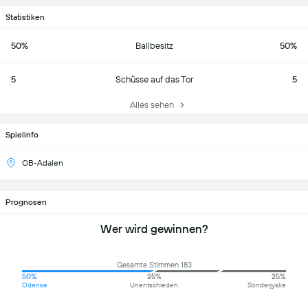
Statistiken
50%
Ballbesitz
50%
5
Schüsse auf das Tor
5
Alles sehen
Spielinfo
OB-Adalen
Prognosen
Wer wird gewinnen?
Gesamte Stimmen 183
50%
25%
25%
Odense
Unentschieden
Sonderjyske