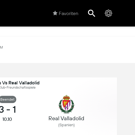
Favoriten
4M
Vs Real Valladolid
 Klub-Freundschaftsspiele
Beendet
3
-
1
Real Valladolid
10.10
(Spanien)