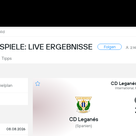
lid
PIELE: LIVE ERGEBNISSE
Folgen
2.1
Tipps
CD Leganés 
ielplan
International,
CD Leganés
(Spanien)
08.08.2026