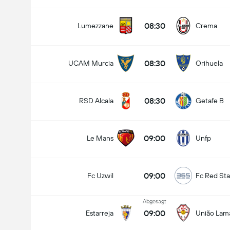
08:30
Lumezzane
Crema
08:30
UCAM Murcia
Orihuela
08:30
RSD Alcala
Getafe B
09:00
Le Mans
Unfp
09:00
Fc Uzwil
Fc Red Sta
Abgesagt
09:00
Estarreja
União Lam