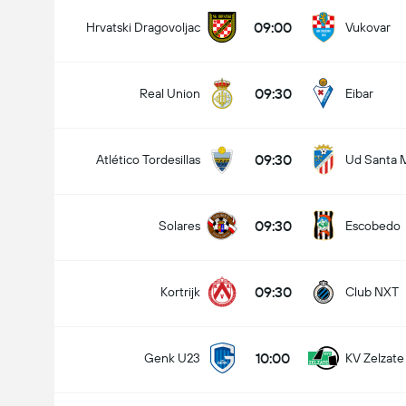
09:00
Hrvatski Dragovoljac
Vukovar
09:30
Real Union
Eibar
09:30
Atlético Tordesillas
Ud Santa 
09:30
Solares
Escobedo
09:30
Kortrijk
Club NXT
10:00
Genk U23
KV Zelzate