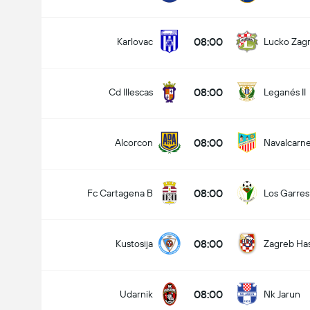
08:00
Karlovac
Lucko Zag
08:00
Cd Illescas
Leganés II
08:00
Alcorcon
Navalcarn
08:00
Fc Cartagena B
Los Garres
08:00
Kustosija
Zagreb Ha
08:00
Udarnik
Nk Jarun