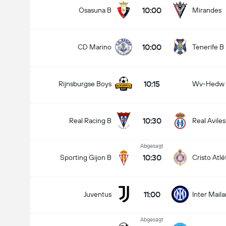
10:00
Osasuna B
Mirandes
10:00
CD Marino
Tenerife B
10:15
Rijnsburgse Boys
Wv-Hedw
10:30
Real Racing B
Real Aviles
Abgesagt
10:30
Sporting Gijon B
Cristo Atlé
11:00
Juventus
Inter Mail
Abgesagt