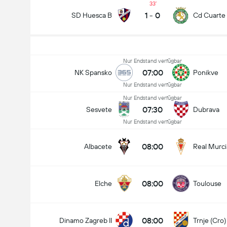
33
1
-
0
SD Huesca B
Cd Cuarte 
Nur Endstand verfügbar
07:00
NK Spansko
Ponikve
Nur Endstand verfügbar
Nur Endstand verfügbar
07:30
Sesvete
Dubrava
Nur Endstand verfügbar
08:00
Albacete
Real Murci
08:00
Elche
Toulouse
08:00
Dinamo Zagreb II
Trnje (Cro)