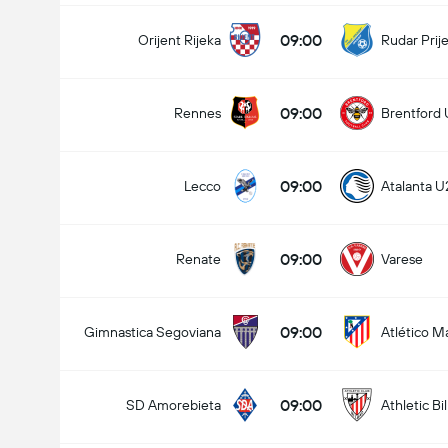
09:00
Orijent Rijeka
Rudar Prij
09:00
Rennes
Brentford 
09:00
Lecco
Atalanta U
09:00
Renate
Varese
09:00
Gimnastica Segoviana
Atlético M
09:00
SD Amorebieta
Athletic Bi