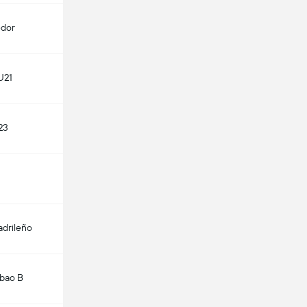
edor
U21
23
adrileño
lbao B