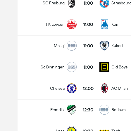
11:00
SC Freiburg
Strasbour
11:00
FK Lovćen
Kom
11:00
Maliqi
Kukesi
11:00
Sc Binningen
Old Boys
12:00
Chelsea
AC Milan
12:30
Eemdijk
Berkum