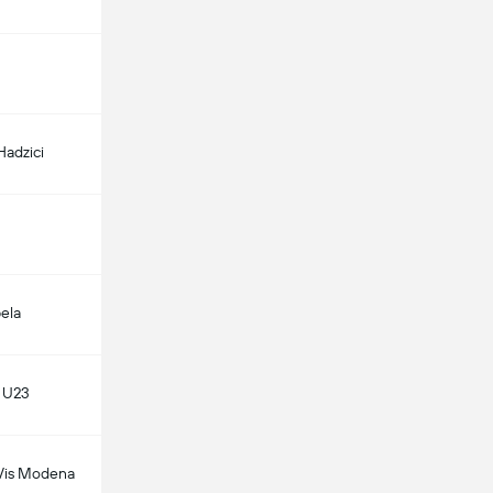
Hadzici
ela
n U23
 Vis Modena