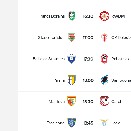
16:30
Francs Borains
RWDM
17:00
Stade Tunisien
CR Beloui
17:30
Belasica Strumica
Rabotnicki
18:00
Parma
Sampdoria
18:30
Mantova
Carpi
18:45
Frosinone
Lazio