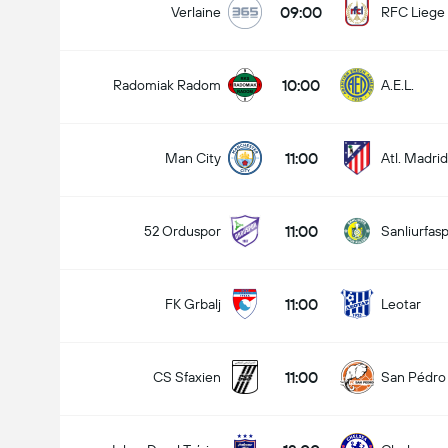
09:00
Verlaine
RFC Liege
10:00
Radomiak Radom
A.E.L.
11:00
Man City
Atl. Madrid
11:00
52 Orduspor
Sanliurfas
11:00
FK Grbalj
Leotar
11:00
CS Sfaxien
San Pédro