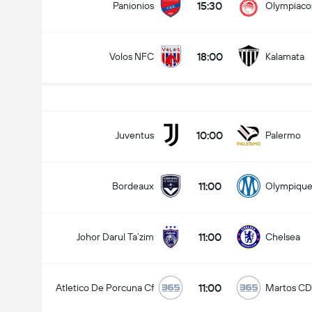
15:30
Panionios
Olympiacos
18:00
Volos NFC
Kalamata
10:00
Juventus
Palermo
11:00
Bordeaux
Olympique 
11:00
Johor Darul Ta’zim
Chelsea
11:00
Atletico De Porcuna Cf
Martos CD