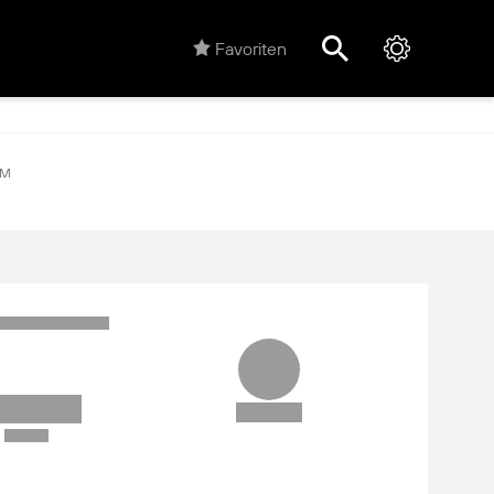
Favoriten
4M