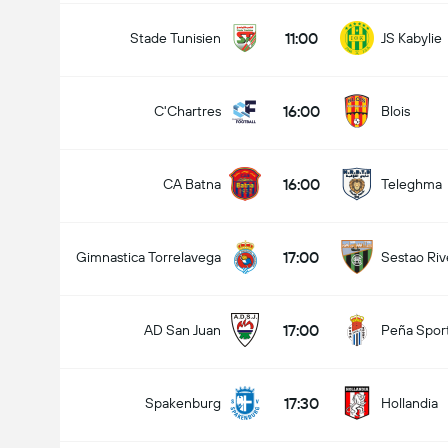
11:00
Stade Tunisien
JS Kabylie
16:00
C'Chartres
Blois
16:00
CA Batna
Teleghma
17:00
Gimnastica Torrelavega
Sestao Riv
17:00
AD San Juan
Peña Spor
17:30
Spakenburg
Hollandia