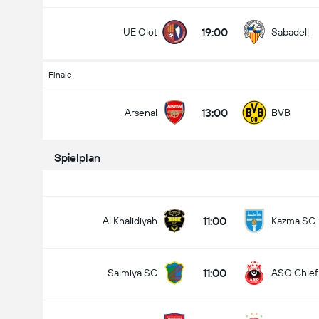
19:00
UE Olot
Sabadell
Finale
13:00
Arsenal
BVB
Spielplan
11:00
Al Khalidiyah
Kazma SC
11:00
Salmiya SC
ASO Chlef