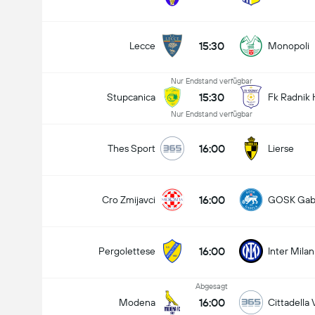
15:30
Lecce
Monopoli
Nur Endstand verfügbar
15:30
Stupcanica
Fk Radnik 
Nur Endstand verfügbar
16:00
Thes Sport
Lierse
16:00
Cro Zmijavci
GOSK Gab
16:00
Pergolettese
Inter Mila
Abgesagt
16:00
Modena
Cittadella