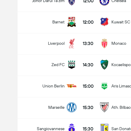
12:00
Johor Darul Ta’zim
Chelsea
12:00
Barnet
Kuwait SC
13:30
Liverpool
Monaco
14:30
Zed FC
Kocaelispo
15:00
Union Berlin
Aris Limaso
15:30
Marseille
Ath. Bilbao
15:30
Sangiovannese
San Donat