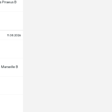
 Piraeus B
11.08.2026
Marseille B