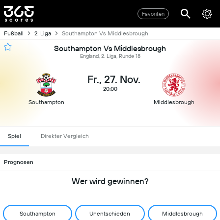
Favoriten
Fußball
2. Liga
Southampton Vs Middlesbrough
Southampton Vs Middlesbrough
England, 2. Liga, Runde 18
Fr., 27. Nov.
20:00
Southampton
Middlesbrough
Spiel
Direkter Vergleich
Prognosen
Wer wird gewinnen?
Southampton
Unentschieden
Middlesbrough