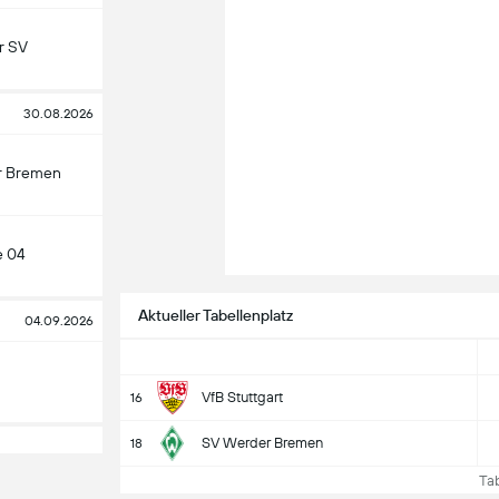
r SV
30.08.2026
r Bremen
e 04
Aktueller Tabellenplatz
04.09.2026
VfB Stuttgart
16
SV Werder Bremen
18
Tabe