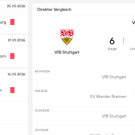
25.05.2026
Direkter Vergleich
urg
V
6
21.05.2026
Siege
Un
VfB Stuttgart
orn
26.04.2026
16.05.2026
VfB Stuttgart
m
14.12.2025
SV Werder Bremen
13.04.2025
VfB Stuttgart
30.11.2024