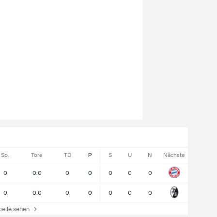
Sp.
Tore
TD
P
S
U
N
Nächste
0
0:0
0
0
0
0
0
0
0:0
0
0
0
0
0
lle sehen