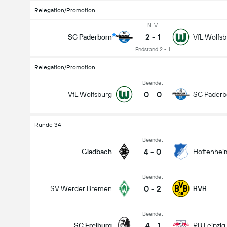
Relegation/Promotion
N. V.
2
-
1
SC Paderborn
VfL Wolfsb
Endstand 2 - 1
Relegation/Promotion
Beendet
0
-
0
VfL Wolfsburg
SC Paderb
Runde 34
Beendet
4
-
0
Gladbach
Hoffenhei
Beendet
0
-
2
SV Werder Bremen
BVB
Beendet
4
-
1
SC Freiburg
RB Leipzig