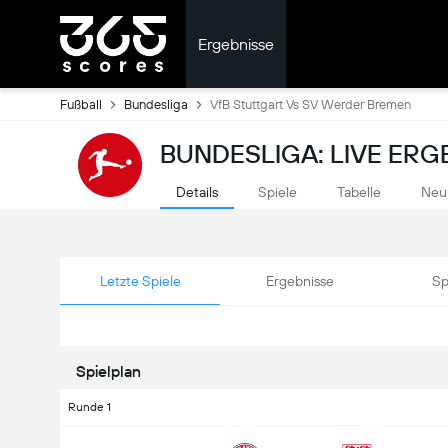
Ergebnisse
Fußball
Bundesliga
VfB Stuttgart Vs SV Werder Bremen
BUNDESLIGA: LIVE ERG
Details
Spiele
Tabelle
Neu
Letzte Spiele
Ergebnisse
Sp
Spielplan
Runde 1