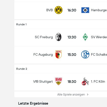
16:30
BVB
Hamburge
Runde 1
13:30
SC Freiburg
SV Werde
15:30
FC Augsburg
FC Schalk
Runde 2
18:30
VfB Stuttgart
1. FC Köln
Alle Spiele anzeigen
Letzte Ergebnisse