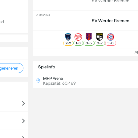
SV Werder Bremen
21.04.2024
SV Werder Bremen
art
2
-
2
1
-
8
0
-
5
0
-
7
3
-
0
All
Spielinfo
enerieren
MHP Arena
Kapazität: 60,469