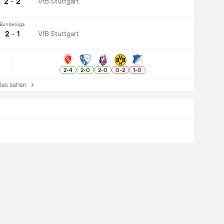
2 - 2
VfB Stuttgart
Bundesliga
2 - 1
VfB Stuttgart
2
-
4
2
-
0
2
-
0
0
-
2
1
-
0
es sehen