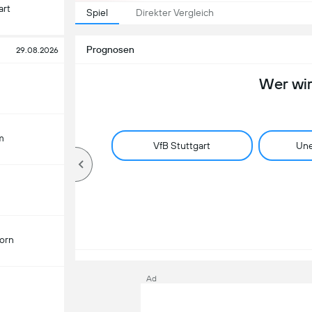
art
Spiel
Direkter Vergleich
Prognosen
29.08.2026
Wer wi
m
VfB Stuttgart
Une
orn
Ad