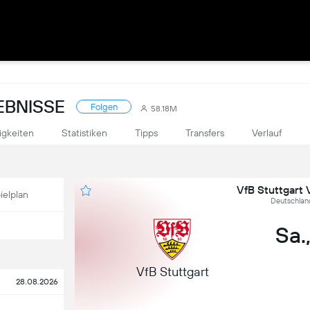
EBNISSE
Folgen
58.18M
igkeiten
Statistiken
Tipps
Transfers
Verlauf
VfB Stuttgart
ielplan
Deutschland
Sa.,
VfB Stuttgart
28.08.2026