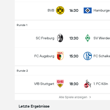
16:30
BVB
Hamburge
Runde 1
13:30
SC Freiburg
SV Werde
15:30
FC Augsburg
FC Schalk
Runde 2
18:30
VfB Stuttgart
1. FC Köln
Alle Spiele anzeigen
Letzte Ergebnisse