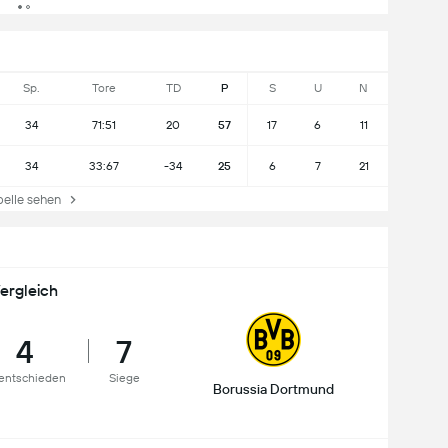
Sp.
Tore
TD
P
S
U
N
34
71:51
20
57
17
6
11
34
33:67
-34
25
6
7
21
lle sehen
ergleich
4
7
entschieden
Siege
Borussia Dortmund