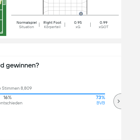
Normalspiel
Right Foot
0.95
0.99
Situation
Körperteil
xG
xGOT
rd gewinnen?
 Stimmen 8,809
16%
73%
ntschieden
BVB