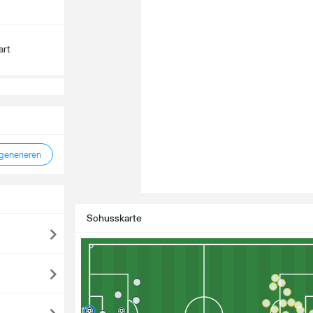
art
enerieren
Schusskarte