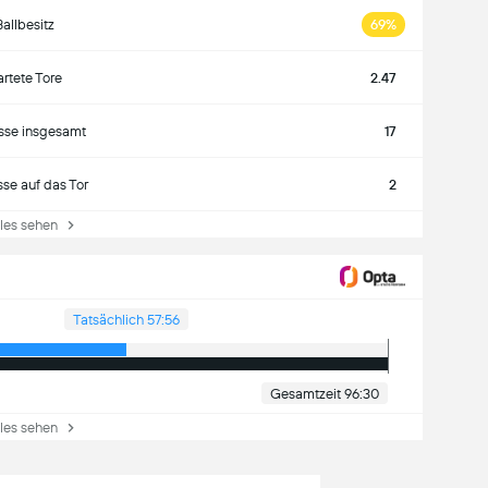
Ballbesitz
69%
rtete Tore
2.47
sse insgesamt
17
se auf das Tor
2
es sehen
Tatsächlich 57:56
Gesamtzeit 96:30
es sehen