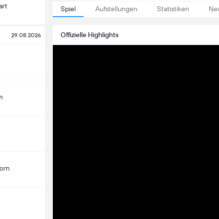
art
Spiel
Aufstellungen
Statistiken
Neu
Offizielle Highlights
29.08.2026
m
orn