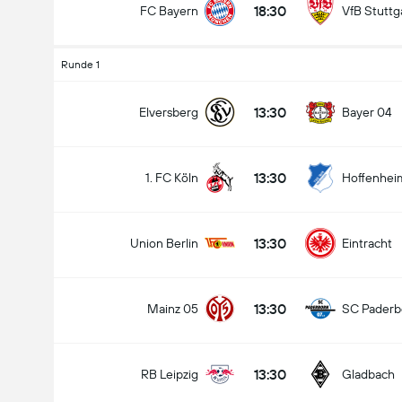
18:30
FC Bayern
VfB Stuttg
Runde 1
13:30
Elversberg
Bayer 04
13:30
1. FC Köln
Hoffenhei
13:30
Union Berlin
Eintracht
13:30
Mainz 05
SC Paderb
13:30
RB Leipzig
Gladbach