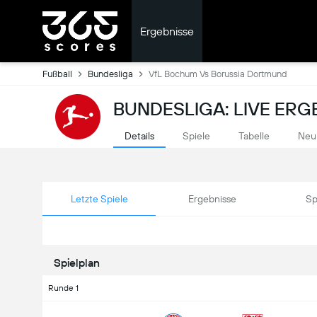
Ergebnisse
Fußball
Bundesliga
VfL Bochum Vs Borussia Dortmund
BUNDESLIGA: LIVE ERG
Details
Spiele
Tabelle
Neu
Letzte Spiele
Ergebnisse
Sp
Spielplan
Runde 1