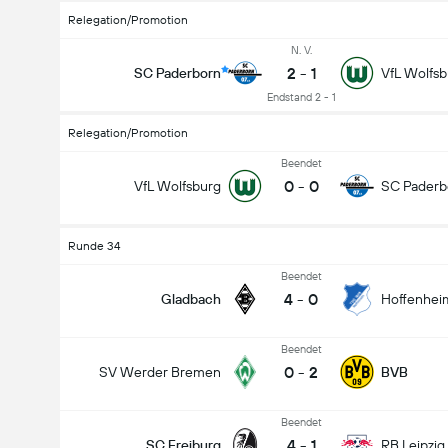
Relegation/Promotion
N. V.
2
-
1
SC Paderborn
VfL Wolfsb
Endstand 2 - 1
Relegation/Promotion
Beendet
0
-
0
VfL Wolfsburg
SC Paderb
Runde 34
Beendet
4
-
0
Gladbach
Hoffenhei
Beendet
0
-
2
SV Werder Bremen
BVB
Beendet
4
-
1
SC Freiburg
RB Leipzig