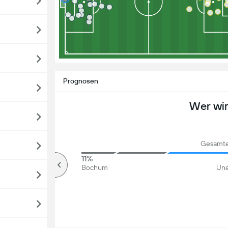
Prognosen
Wer wi
Gesamte
84%
11%
Über
Bochum
Une