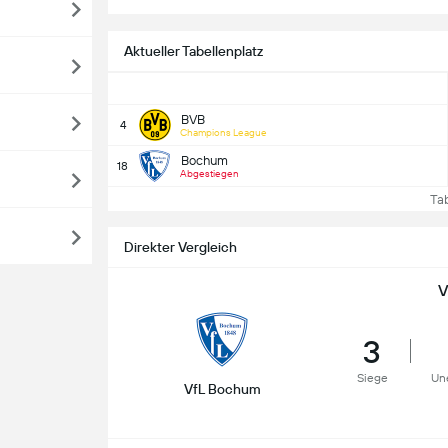
Aktueller Tabellenplatz
BVB
4
Champions League
Bochum
18
Abgestiegen
Tabe
Direkter Vergleich
V
3
Siege
Un
VfL Bochum