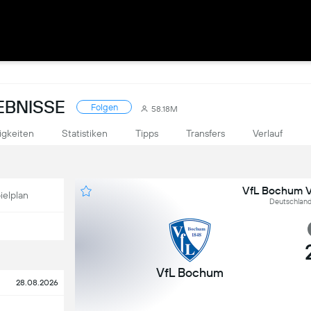
EBNISSE
Folgen
58.18M
igkeiten
Statistiken
Tipps
Transfers
Verlauf
VfL Bochum V
ielplan
Deutschland
VfL Bochum
28.08.2026