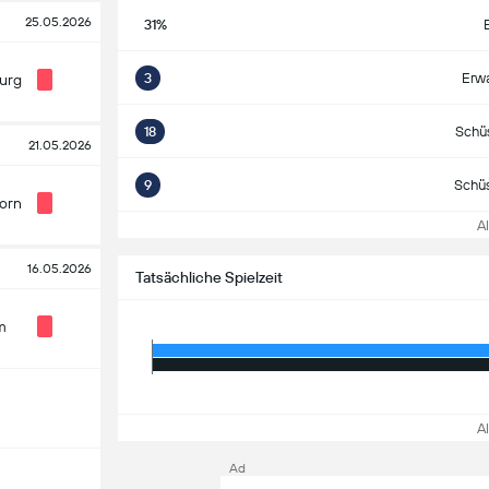
25.05.2026
31%
3
Erwa
urg
18
Schü
21.05.2026
9
Schüs
orn
All
16.05.2026
Tatsächliche Spielzeit
m
All
Ad