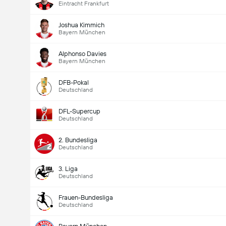
Eintracht Frankfurt
Joshua Kimmich
Bayern München
Alphonso Davies
Bayern München
DFB-Pokal
Deutschland
Gesamtanzahl Tore im Spiel (2.5)
DFL-Supercup
Deutschland
2. Bundesliga
Gesamte Stimmen 577
Deutschland
3. Liga
Deutschland
Frauen-Bundesliga
Deutschland