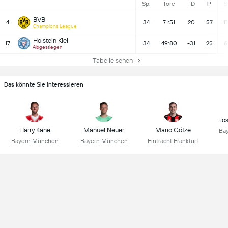
Sp.
Tore
TD
P
S
BVB
4
34
71:51
20
57
1
Champions League
Holstein Kiel
17
34
49:80
-31
25
6
Abgestiegen
Tabelle sehen
Das könnte Sie interessieren
Jo
Harry Kane
Manuel Neuer
Mario Götze
Ba
Bayern München
Bayern München
Eintracht Frankfurt