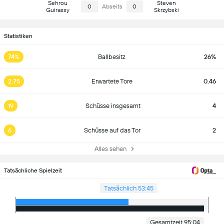
Sehrou
Steven
0
Abseits
0
Guirassy
Skrzybski
Statistiken
74%
Ballbesitz
26%
2.75
Erwartete Tore
0.46
19
Schüsse insgesamt
4
6
Schüsse auf das Tor
2
Alles sehen
Tatsächliche Spielzeit
Tatsächlich 53:45
Gesamtzeit 95:04