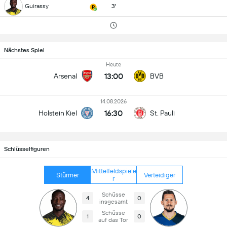
Guirassy
3'
Nächstes Spiel
Heute
13:00
Arsenal
BVB
14.08.2026
16:30
Holstein Kiel
St. Pauli
Schlüsselfiguren
Mittelfeldspiele
Stürmer
Verteidiger
r
Schüsse
4
0
insgesamt
Schüsse
1
0
auf das Tor