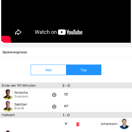
Spielereignisse
Alle
Top
3 - 0
Ende der 90 Minuten
Nmecha
72'
Svensson
Sabitzer
47'
Brandt
1 - 0
Halbzeit
9'
Johansson