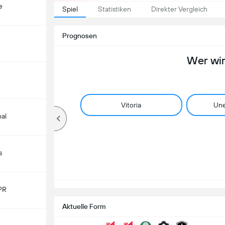
e
Spiel
Statistiken
Direkter Vergleich
Prognosen
Wer wi
Vitoria
Une
nal
s
PR
Aktuelle Form