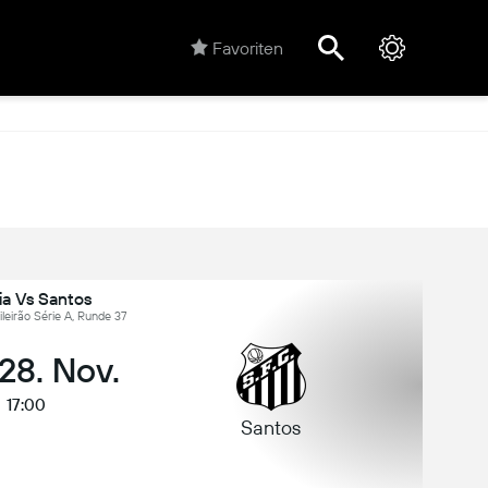
Favoriten
ia Vs Santos
sileirão Série A, Runde 37
 28. Nov.
17:00
Santos