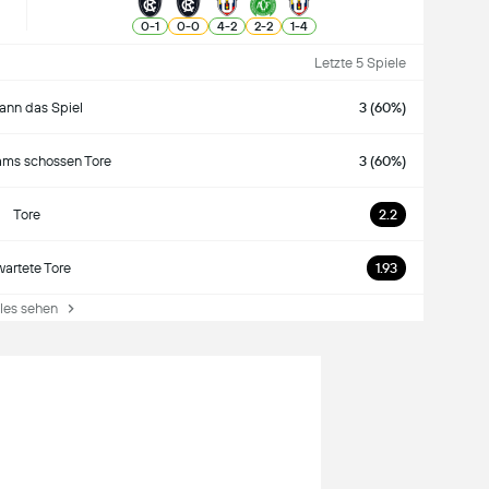
0
-
1
0
-
0
4
-
2
2
-
2
1
-
4
Letzte 5 Spiele
nn das Spiel
3 (60%)
ams schossen Tore
3 (60%)
Tore
2.2
wartete Tore
1.93
es sehen