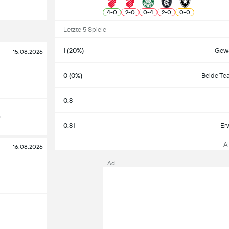
4
-
0
2
-
0
0
-
4
2
-
0
0
-
0
Letzte 5 Spiele
1 (20%)
Gewa
15.08.2026
0 (0%)
Beide Te
0.8
o
0.81
Er
All
16.08.2026
Ad