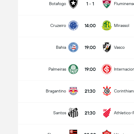
1
-
1
Botafogo
Fluminens
14:00
Cruzeiro
Mirassol
Gesamtanzahl Tore im Spiel (2.5)
19:00
Bahia
Vasco
Unter
Über
19:00
Palmeiras
Internacio
21:30
Bragantino
Corinthian
21:30
Santos
Athletico-