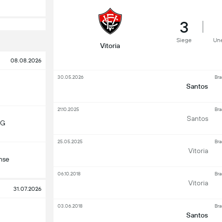
3
Siege
Un
Vitoria
08.08.2026
30.05.2026
Bra
Santos
21.10.2025
Bra
Santos
MG
25.05.2025
Bra
Vitoria
nse
06.10.2018
Bra
Vitoria
31.07.2026
03.06.2018
Bra
Santos