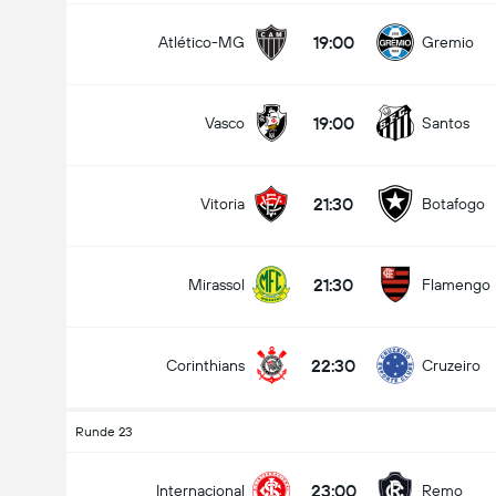
19:00
Atlético-MG
Gremio
19:00
Vasco
Santos
21:30
Vitoria
Botafogo
21:30
Mirassol
Flamengo
22:30
Corinthians
Cruzeiro
Runde 23
23:00
Internacional
Remo