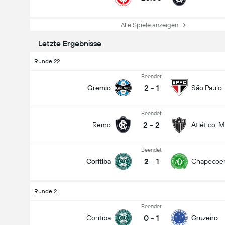
Alle Spiele anzeigen
Letzte Ergebnisse
Runde 22
Beendet
2
-
1
Gremio
São Paulo
Beendet
2
-
2
Remo
Atlético-
Beendet
2
-
1
Coritiba
Chapecoe
Runde 21
Beendet
0
-
1
Coritiba
Cruzeiro