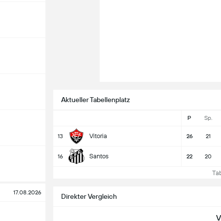
Aktueller Tabellenplatz
P
Sp.
Vitoria
13
26
21
Santos
16
22
20
Tabe
17.08.2026
Direkter Vergleich
V