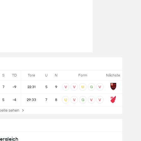
S
TD
Tore
U
N
Form
Nächste
7
-9
22:31
5
9
V
V
U
G
V
5
-4
29:33
7
8
U
V
G
V
V
lle sehen
ergleich