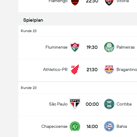
22:30
Flamengo
Vitoria
Spielplan
Runde 23
19:30
Fluminense
Palmeiras
21:30
Athletico-PR
Bragantin
Runde 23
00:00
São Paulo
Coritiba
14:00
Chapecoense
Bahia