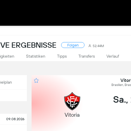
LIVE ERGEBNISSE
Folgen
52.44M
igkeiten
Statistiken
Tipps
Transfers
Verlauf
Vitor
ielplan
Brasilien, Bra
Sa.,
Vitoria
09.08.2026