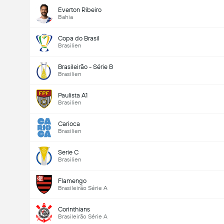
Everton Ribeiro
Bahia
Copa do Brasil
Brasilien
Brasileirão - Série B
Brasilien
Paulista A1
Brasilien
Carioca
Brasilien
Serie C
Brasilien
Flamengo
Brasileirão Série A
Corinthians
Brasileirão Série A