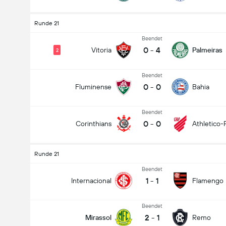
Runde 21
Beendet
0
-
4
Vitoria
Palmeiras
2
Beendet
0
-
0
Fluminense
Bahia
Beendet
0
-
0
Corinthians
Athletico-
Runde 21
Beendet
1
-
1
Internacional
Flamengo
Beendet
2
-
1
Mirassol
Remo