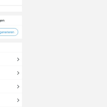
gen
enerieren