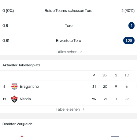
0 (0%)
Beide Teams schossen Tore
2 (40%)
0.8
Tore
1
0.81
Erwartete Tore
1.28
Alles sehen
Aktueller Tabellenplatz
P
Sp.
S
TD
Bragantino
6
31
20
9
6
Vitoria
13
26
21
7
-9
Tabelle sehen
Direkter Vergleich