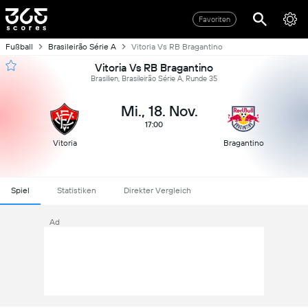
Favoriten
Fußball
Brasileirão Série A
Vitoria Vs RB Bragantino
Vitoria Vs RB Bragantino
Brasilien, Brasileirão Série A, Runde 35
Mi., 18. Nov.
17:00
Vitoria
Bragantino
Spiel
Statistiken
Direkter Vergleich
Ad