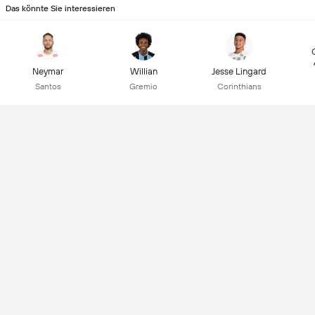
Das könnte Sie interessieren
Neymar
Willian
Jesse Lingard
Santos
Gremio
Corinthians