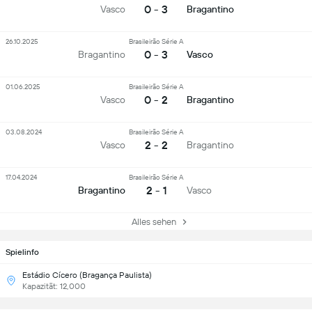
0 - 3
Vasco
Bragantino
26.10.2025
Brasileirão Série A
0 - 3
Bragantino
Vasco
01.06.2025
Brasileirão Série A
0 - 2
Vasco
Bragantino
03.08.2024
Brasileirão Série A
2 - 2
Vasco
Bragantino
17.04.2024
Brasileirão Série A
2 - 1
Bragantino
Vasco
Alles sehen
Spielinfo
Estádio Cícero (Bragança Paulista)
Kapazität: 12,000