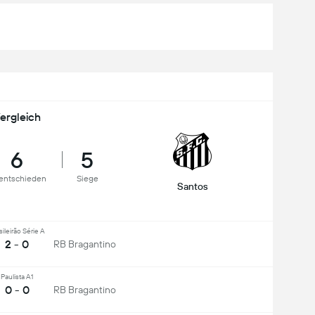
ergleich
6
5
entschieden
Siege
Santos
sileirão Série A
2 - 0
RB Bragantino
Paulista A1
0 - 0
RB Bragantino