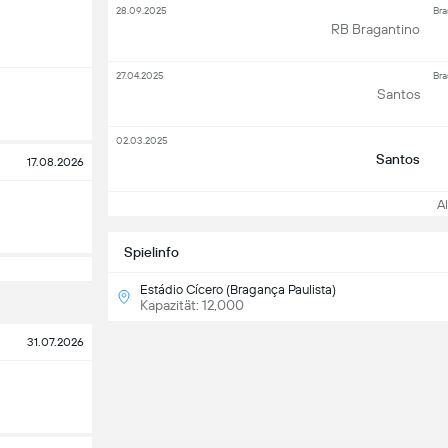
28.09.2025
Bra
RB Bragantino
27.04.2025
Bra
Santos
02.03.2025
Santos
17.08.2026
All
Spielinfo
Estádio Cícero (Bragança Paulista)
Kapazität: 12,000
31.07.2026