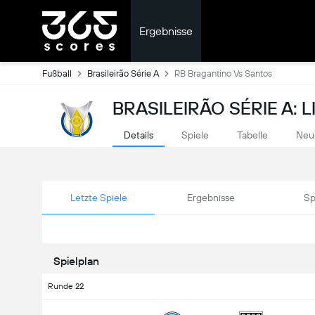
Ergebnisse
Fußball
Brasileirão Série A
RB Bragantino Vs Santos
BRASILEIRÃO SÉRIE A: 
Details
Spiele
Tabelle
Neu
Letzte Spiele
Ergebnisse
Sp
Spielplan
Runde 22