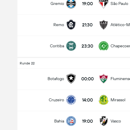
19:00
Gremio
São Paulo
21:30
Remo
Atlético-
Gesamtanzahl Tore im Spiel (2.5)
23:30
Coritiba
Chapecoe
Unter
Über
Runde 22
00:00
Botafogo
Fluminens
14:00
Cruzeiro
Mirassol
19:00
Bahia
Vasco