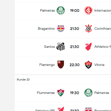
19:00
Palmeiras
Internacio
21:30
Bragantino
Corinthian
21:30
Santos
Athletico-
22:30
Flamengo
Vitoria
Runde 23
19:30
Fluminense
Palmeiras
21:30
Athletico-PR
Bragantin