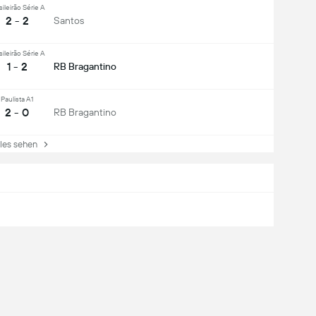
sileirão Série A
2 - 2
Santos
sileirão Série A
1 - 2
RB Bragantino
Paulista A1
2 - 0
RB Bragantino
es sehen