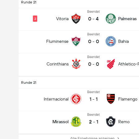
Runde 21
Beendet
0
-
4
Vitoria
Palmeiras
2
Beendet
0
-
0
Fluminense
Bahia
Beendet
0
-
0
Corinthians
Athletico-
Runde 21
Beendet
1
-
1
Internacional
Flamengo
Beendet
2
-
1
Mirassol
Remo
Alle Ergebnisse anzeigen