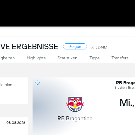
LIVE ERGEBNISSE
Folgen
52.44M
igkeiten
Highlights
Statistiken
Tipps
Transfers
RB Braga
ielplan
Brasilien, Bra
Mi.,
RB Bragantino
08.08.2026