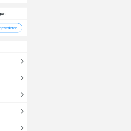
gen
enerieren