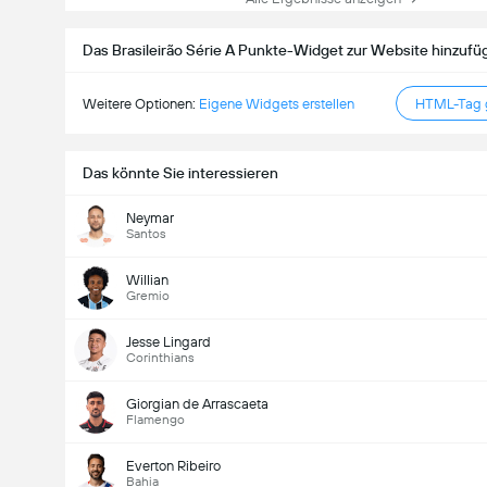
Das Brasileirão Série A Punkte-Widget zur Website hinzufü
Weitere Optionen:
Eigene Widgets erstellen
HTML-Tag g
Das könnte Sie interessieren
Neymar
Santos
Willian
Gremio
Jesse Lingard
Corinthians
Giorgian de Arrascaeta
Flamengo
Everton Ribeiro
Bahia