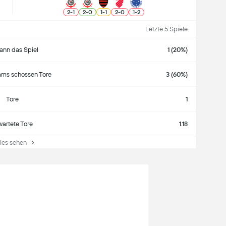
2
-
1
2
-
0
1
-
1
2
-
0
1
-
2
Letzte 5 Spiele
nn das Spiel
1 (20%)
ams schossen Tore
3 (60%)
Tore
1
wartete Tore
1.18
es sehen