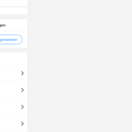
gen
enerieren