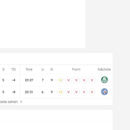
S
TD
Tore
U
N
Form
Nächste
5
-4
23:27
7
9
U
V
V
V
V
5
-8
23:31
6
9
U
V
V
V
V
lle sehen