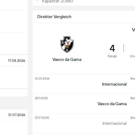
Kapazität: 21,880
Direkter Vergleich
V
4
Siege
Un
Vasco da Gama
17.08.2026
16.05.2026
Bra
Internacional
28.11.2025
Bra
Vasco da Gama
31.07.2026
27.07.2025
Bra
Internacional