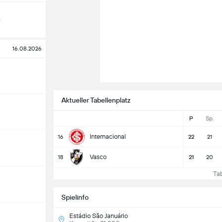
o
16.08.2026
Aktueller Tabellenplatz
P
Sp.
Internacional
16
22
21
Vasco
18
21
20
Tabe
Spielinfo
Estádio São Januário