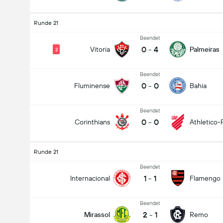
Runde 21
Beendet
0
-
4
Vitoria
Palmeiras
2
Beendet
0
-
0
Fluminense
Bahia
Beendet
0
-
0
Corinthians
Athletico-
Runde 21
Beendet
1
-
1
Internacional
Flamengo
Beendet
2
-
1
Mirassol
Remo