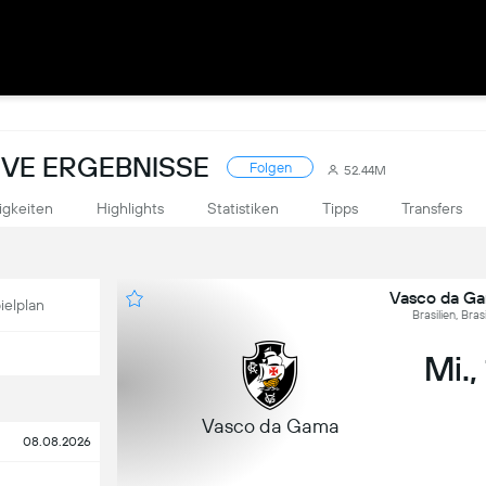
LIVE ERGEBNISSE
Folgen
52.44M
igkeiten
Highlights
Statistiken
Tipps
Transfers
Vasco da Ga
ielplan
Brasilien, Bra
Mi.,
Vasco da Gama
08.08.2026