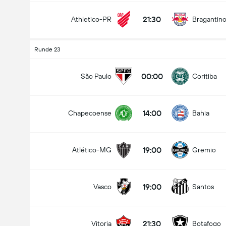
21:30
Athletico-PR
Bragantin
Runde 23
00:00
São Paulo
Coritiba
14:00
Chapecoense
Bahia
19:00
Atlético-MG
Gremio
19:00
Vasco
Santos
21:30
Vitoria
Botafogo