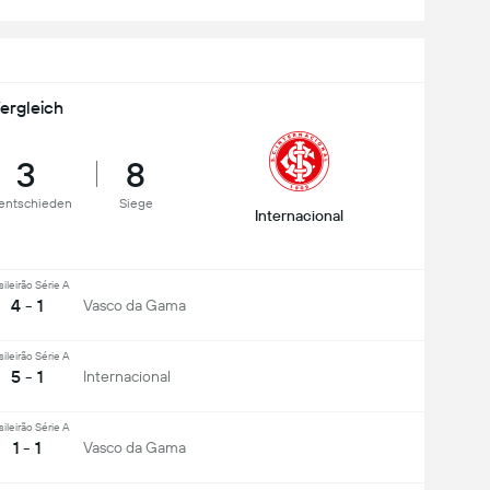
ergleich
3
8
entschieden
Siege
Internacional
sileirão Série A
4 - 1
Vasco da Gama
sileirão Série A
5 - 1
Internacional
sileirão Série A
1 - 1
Vasco da Gama