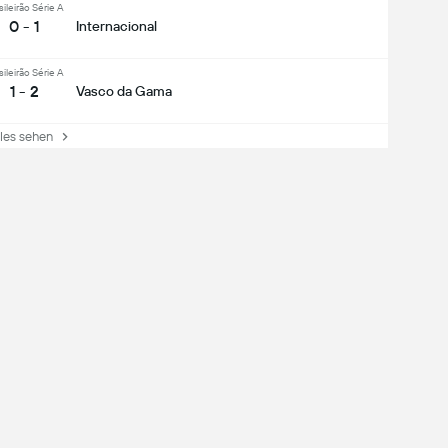
sileirão Série A
0 - 1
Internacional
sileirão Série A
1 - 2
Vasco da Gama
es sehen