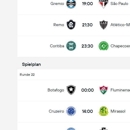
19:00
Gremio
São Paulo
21:30
Remo
Atlético-
Gesamtanzahl Tore im Spiel (2.5)
23:30
Coritiba
Chapecoe
Unter
Über
Spielplan
Runde 22
00:00
Botafogo
Fluminens
14:00
Cruzeiro
Mirassol