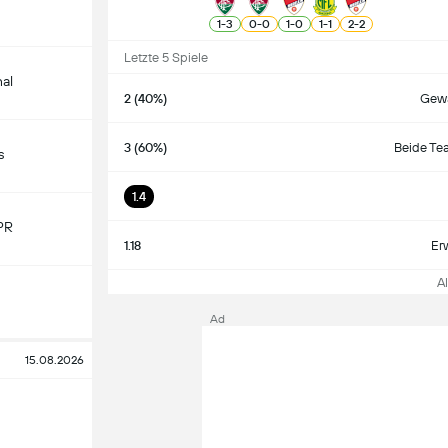
1
-
3
0
-
0
1
-
0
1
-
1
2
-
2
Letzte 5 Spiele
nal
2 (40%)
Gewa
3 (60%)
Beide Te
s
1.4
PR
1.18
Er
All
Ad
15.08.2026