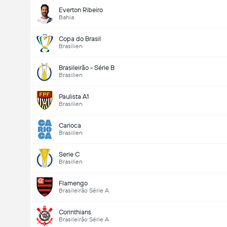
Everton Ribeiro
Bahia
Copa do Brasil
Brasilien
Brasileirão - Série B
Brasilien
Paulista A1
Brasilien
Carioca
Brasilien
Serie C
Brasilien
Flamengo
Brasileirão Série A
Corinthians
Brasileirão Série A