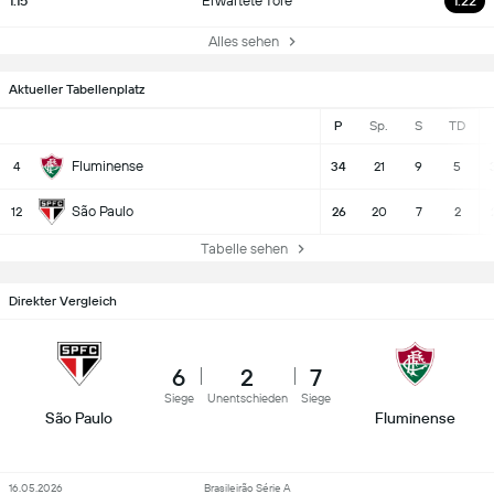
1.15
Erwartete Tore
1.22
Alles sehen
Aktueller Tabellenplatz
P
Sp.
S
TD
Fluminense
4
34
21
9
5
São Paulo
12
26
20
7
2
Tabelle sehen
Direkter Vergleich
6
2
7
Siege
Unentschieden
Siege
São Paulo
Fluminense
16.05.2026
Brasileirão Série A