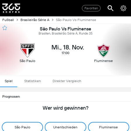
Favoriten
Fußball
Brasileirão Série A
São Paulo Vs Fluminense
São Paulo Vs Fluminense
Brasilien, Brasileirão Série A, Runde 35
Mi., 18. Nov.
17:00
São Paulo
Fluminense
Spiel
Statistiken
Direkter Vergleich
Prognosen
Wer wird gewinnen?
São Paulo
Unentschieden
Fluminense