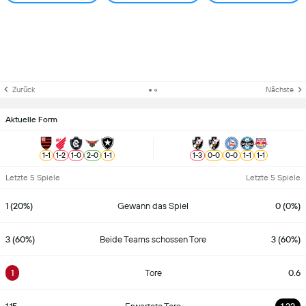
Zurück
Nächste
Aktuelle Form
1
-
1
1
-
2
1
-
0
2
-
0
1
-
1
1
-
3
0
-
0
0
-
0
1
-
1
1
-
1
Letzte 5 Spiele
Letzte 5 Spiele
1 (20%)
Gewann das Spiel
0 (0%)
3 (60%)
Beide Teams schossen Tore
3 (60%)
1
Tore
0.6