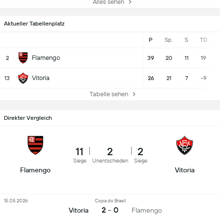
Alles sehen
Aktueller Tabellenplatz
P
Sp.
S
TD
Flamengo
2
39
20
11
19
Vitoria
13
26
21
7
-9
Tabelle sehen
Direkter Vergleich
11
2
2
Siege
Unentschieden
Siege
Flamengo
Vitoria
15.05.2026
Copa do Brasil
2 - 0
Vitoria
Flamengo