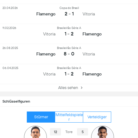
23.04.2026
Copa do Brasil
2 - 1
Flamengo
Vitoria
11.02.2026
Brasileirão Série A
1 - 2
Vitoria
Flamengo
26.08.2025
Brasileirão Série A
8 - 0
Flamengo
Vitoria
06.04.2025
Brasileirão Série A
1 - 2
Vitoria
Flamengo
Alles sehen
Schlüsselfiguren
Mittelfeldspiele
Stürmer
Verteidiger
r
12
Tore
5