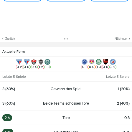
Zurück
Nächste
Aktuelle Form
3
-
2
3
-
0
0
-
4
1
-
2
1
-
3
0
-
1
0
-
0
1
-
3
3
-
0
3
-
2
Letzte 5 Spiele
Letzte 5 Spiele
3 (60%)
Gewann das Spiel
1 (20%)
3 (60%)
Beide Teams schossen Tore
2 (40%)
2.6
Tore
0.8