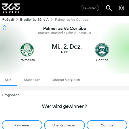
Favoriten
Fußball
Brasileirão Série A
Palmeiras Vs Coritiba
Palmeiras Vs Coritiba
Brasilien, Brasileirão Série A, Runde 38
Mi., 2. Dez.
17:00
Palmeiras
Coritiba
Spiel
Statistiken
Direkter Vergleich
Prognosen
Wer wird gewinnen?
Palmeiras
Unentschieden
Coritiba