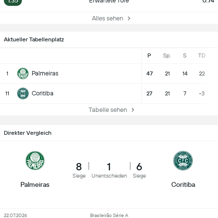
1.35
Erwartete Tore
0.74
Alles sehen
Aktueller Tabellenplatz
P
Sp.
S
TD
Palmeiras
1
47
21
14
22
Coritiba
11
27
21
7
-3
Tabelle sehen
Direkter Vergleich
8
1
6
Siege
Unentschieden
Siege
Palmeiras
Coritiba
22.07.2026
Brasileirão Série A