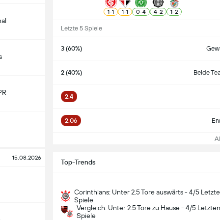
1
-
1
1
-
1
0
-
4
4
-
2
1
-
2
nal
Letzte 5 Spiele
3 (60%)
Gewa
s
2 (40%)
Beide Te
PR
2.4
2.06
Er
All
15.08.2026
Top-Trends
Corinthians: Unter 2.5 Tore auswärts - 4/5 Letzt
Spiele
Vergleich: Unter 2.5 Tore zu Hause - 4/5 Letzte
Spiele
o