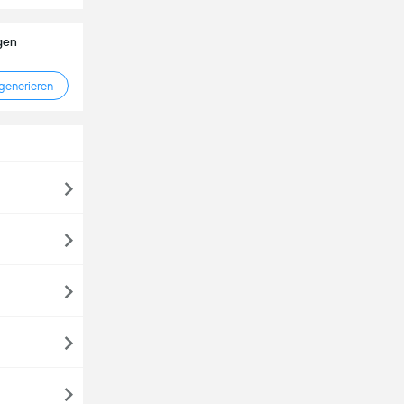
gen
enerieren