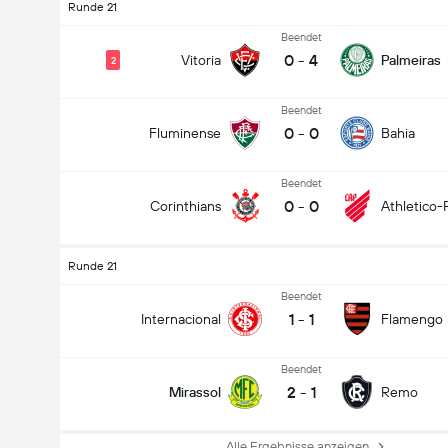
Runde 21
Beendet
0
-
4
Vitoria
Palmeiras
2
Beendet
0
-
0
Fluminense
Bahia
Beendet
0
-
0
Corinthians
Athletico-
Runde 21
Beendet
1
-
1
Internacional
Flamengo
Beendet
2
-
1
Mirassol
Remo
Alle Ergebnisse anzeigen