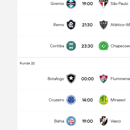
19:00
Gremio
São Paulo
21:30
Remo
Atlético-
Gesamtanzahl Tore im Spiel (2.5)
23:30
Coritiba
Chapecoe
Unter
Über
Runde 22
00:00
Botafogo
Fluminens
14:00
Cruzeiro
Mirassol
19:00
Bahia
Vasco