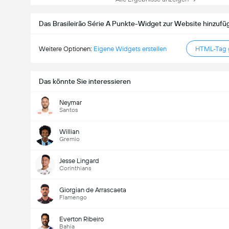
Das Brasileirão Série A Punkte-Widget zur Website hinzufü
Weitere Optionen:
Eigene Widgets erstellen
HTML-Tag g
Das könnte Sie interessieren
Neymar
Santos
Willian
Gremio
Jesse Lingard
Corinthians
Giorgian de Arrascaeta
Flamengo
Everton Ribeiro
Bahia