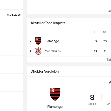
All
16.08.2026
Aktueller Tabellenplatz
P
Sp.
Flamengo
2
39
20
Corinthians
9
29
21
Tabe
Direkter Vergleich
V
8
Siege
Un
Flamengo