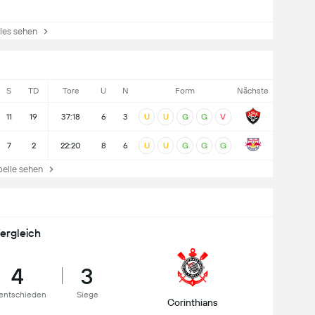
es sehen
S
TD
Tore
U
N
Form
Nächste
11
19
37:18
6
3
U
U
G
G
V
7
2
22:20
8
6
U
U
G
G
G
lle sehen
ergleich
4
3
entschieden
Siege
Corinthians