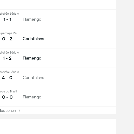
sileirão Série A
1 - 1
Flamengo
upercopa Rei
0 - 2
Corinthians
sileirão Série A
1 - 2
Flamengo
sileirão Série A
4 - 0
Corinthians
opa do Brasil
0 - 0
Flamengo
es sehen