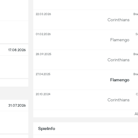
22.03.2026
Bra
Corinthians
01.02.2026
S
Flamengo
17.08.2026
28.09.2025
Bra
Corinthians
27.04.2025
Bra
Flamengo
20.10.2024
C
Corinthians
31.07.2026
All
Spielinfo