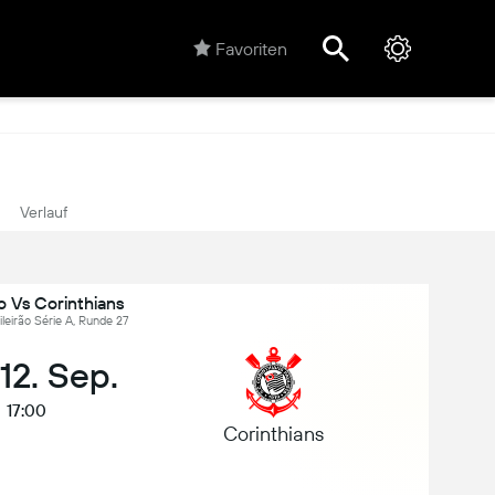
Favoriten
Verlauf
 Vs Corinthians
sileirão Série A, Runde 27
 12. Sep.
17:00
Corinthians