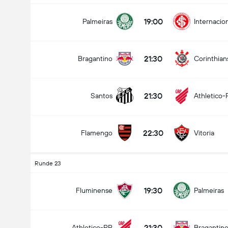
19:00
Palmeiras
Internacio
21:30
Bragantino
Corinthian
21:30
Santos
Athletico-
22:30
Flamengo
Vitoria
Runde 23
19:30
Fluminense
Palmeiras
21:30
Athletico-PR
Bragantin