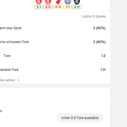
2
-
1
2
-
0
0
-
0
1
-
1
3
-
0
Letzte 5 Spiele
nn das Spiel
2 (40%)
ams schossen Tore
2 (40%)
Tore
1.2
wartete Tore
1.31
es sehen
en
Unter 2.5 Tore auswärts
n