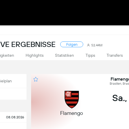
LIVE ERGEBNISSE
Folgen
52.44M
igkeiten
Highlights
Statistiken
Tipps
Transfers
Flamengo
ielplan
Brasilien, Bra
Sa.,
Flamengo
08.08.2026