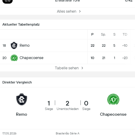
0.6
Erwartete Tore
0.42
Alles sehen
Aktueller Tabellenplatz
P
Sp.
S
TD
Remo
18
22
22
5
-10
Chapecoense
20
10
21
1
-23
Tabelle sehen
Direkter Vergleich
1
2
0
Siege
Unentschieden
Siege
Remo
Chapecoense
17.05.2026
Brasileirão Série A