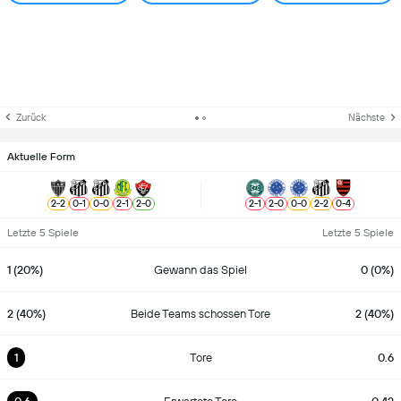
Zurück
Nächste
Aktuelle Form
2
-
2
0
-
1
0
-
0
2
-
1
2
-
0
2
-
1
2
-
0
0
-
0
2
-
2
0
-
4
Letzte 5 Spiele
Letzte 5 Spiele
1 (20%)
Gewann das Spiel
0 (0%)
2 (40%)
Beide Teams schossen Tore
2 (40%)
1
Tore
0.6