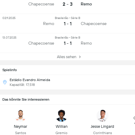
2 - 3
Chapecoense
Remo
02.11.2025
Brasileirão - Série B
1 - 1
Remo
Chapecoense
13.07.2025
Brasileirão - Série B
1 - 1
Chapecoense
Remo
Alles sehen
Spielinfo
Estádio Evandro Almeida
Kapazität: 17,518
Das könnte Sie interessieren
Neymar
Willian
Jesse Lingard
Santos
Gremio
Corinthians