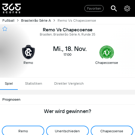
Favoriten
Fußball
Brasileirão Série A
Remo Vs Chapecoense
Remo Vs Chapecoense
Brasilien, Brasileirão Série A, Runde 35
Mi., 18. Nov.
17:00
Remo
Chapecoense
Spiel
Statistiken
Direkter Vergleich
Prognosen
Wer wird gewinnen?
Remo
Unentschieden
Chapecoense