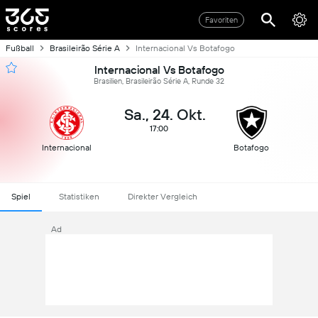
Favoriten
Fußball
Brasileirão Série A
Internacional Vs Botafogo
Internacional Vs Botafogo
Brasilien, Brasileirão Série A, Runde 32
Sa., 24. Okt.
17:00
Internacional
Botafogo
Spiel
Statistiken
Direkter Vergleich
Ad