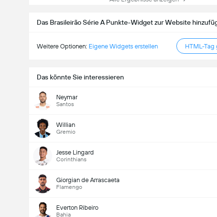
Das Brasileirão Série A Punkte-Widget zur Website hinzufü
Weitere Optionen:
Eigene Widgets erstellen
HTML-Tag g
Das könnte Sie interessieren
Neymar
Santos
Willian
Gremio
Jesse Lingard
Corinthians
Giorgian de Arrascaeta
Flamengo
Everton Ribeiro
Bahia