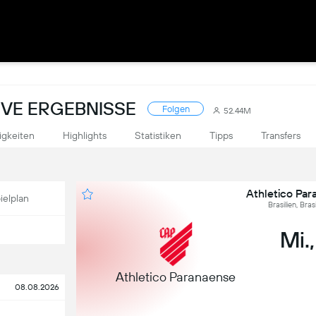
LIVE ERGEBNISSE
Folgen
52.44M
igkeiten
Highlights
Statistiken
Tipps
Transfers
Athletico Par
ielplan
Brasilien, Bra
Mi.,
Athletico Paranaense
08.08.2026