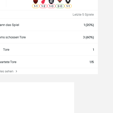
1
-
1
1
-
2
1
-
0
2
-
0
1
-
1
Letzte 5 Spiele
nn das Spiel
1 (20%)
ams schossen Tore
3 (60%)
Tore
1
wartete Tore
1.15
es sehen