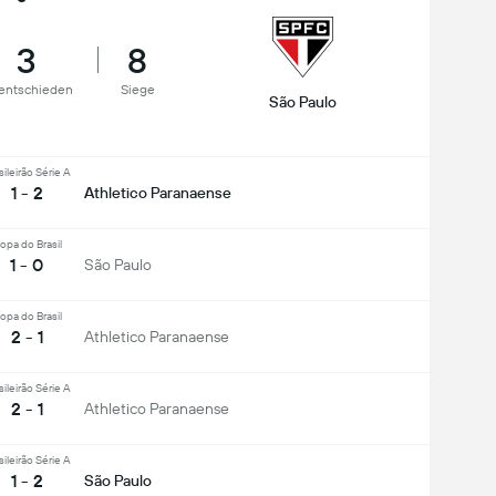
3
8
entschieden
Siege
São Paulo
sileirão Série A
1 - 2
Athletico Paranaense
opa do Brasil
1 - 0
São Paulo
opa do Brasil
2 - 1
Athletico Paranaense
sileirão Série A
2 - 1
Athletico Paranaense
sileirão Série A
1 - 2
São Paulo