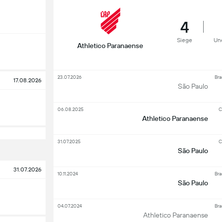
4
Siege
Un
Athletico Paranaense
23.07.2026
Bra
17.08.2026
São Paulo
06.08.2025
C
Athletico Paranaense
31.07.2025
C
São Paulo
31.07.2026
10.11.2024
Bra
São Paulo
04.07.2024
Bra
Athletico Paranaense