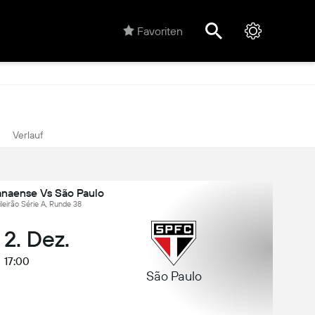
Favoriten
Verlauf
anaense Vs São Paulo
sileirão Série A, Runde 38
 2. Dez.
17:00
São Paulo