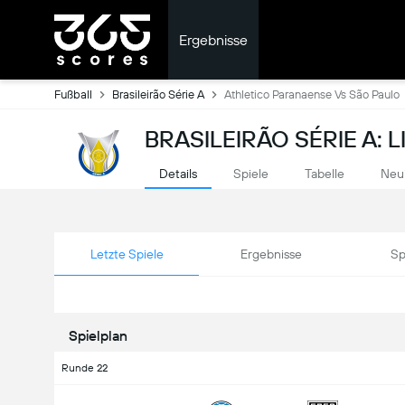
Ergebnisse
Fußball
Brasileirão Série A
Athletico Paranaense Vs São Paulo
BRASILEIRÃO SÉRIE A: 
Details
Spiele
Tabelle
Neu
Letzte Spiele
Ergebnisse
Sp
Spielplan
Runde 22