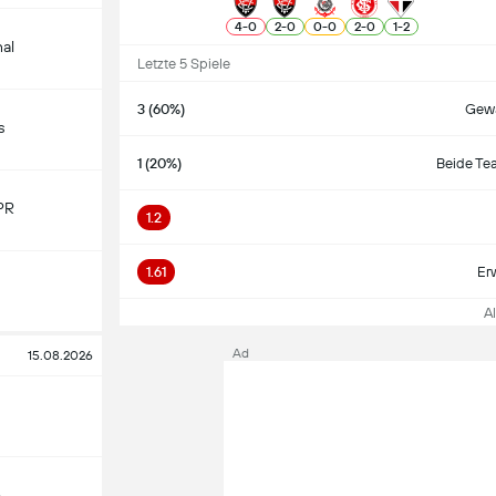
4
-
0
2
-
0
0
-
0
2
-
0
1
-
2
nal
Letzte 5 Spiele
3 (60%)
Gewa
s
1 (20%)
Beide Te
PR
1.2
1.61
Er
All
Ad
15.08.2026
o