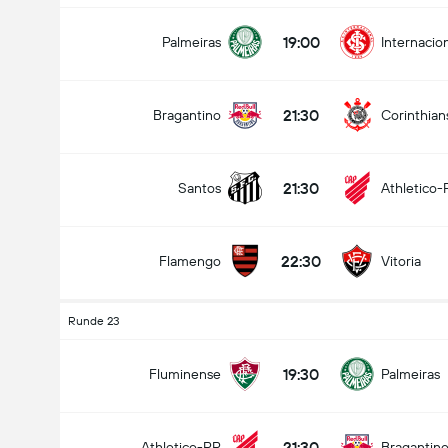
19:00
Palmeiras
Internacio
21:30
Bragantino
Corinthian
21:30
Santos
Athletico-
22:30
Flamengo
Vitoria
Runde 23
19:30
Fluminense
Palmeiras
21:30
Athletico-PR
Bragantin