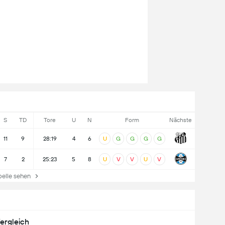
S
TD
Tore
U
N
Form
Nächste
11
9
28:19
4
6
U
G
G
G
G
7
2
25:23
5
8
U
V
V
U
V
lle sehen
ergleich