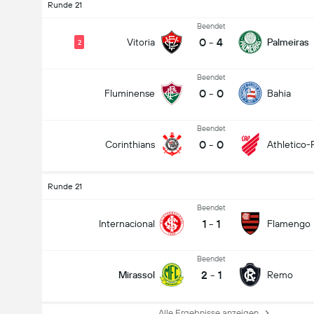
Runde 21
Beendet
0
-
4
Vitoria
Palmeiras
2
Beendet
0
-
0
Fluminense
Bahia
Beendet
0
-
0
Corinthians
Athletico-
Runde 21
Beendet
1
-
1
Internacional
Flamengo
Beendet
2
-
1
Mirassol
Remo
Alle Ergebnisse anzeigen