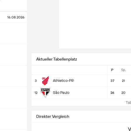
16.08.2026
Aktueller Tabellenplatz
P
Sp.
Athletico-PR
3
37
21
São Paulo
12
26
20
Tabe
Direkter Vergleich
V