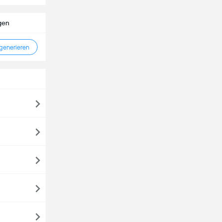
gen
enerieren