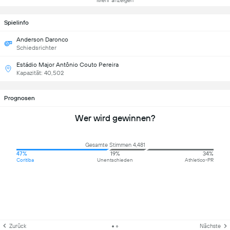
Mehr anzeigen
Spielinfo
Anderson Daronco
Schiedsrichter
Estádio Major Antônio Couto Pereira
Kapazität: 40,502
Prognosen
Wer wird gewinnen?
Gesamte Stimmen 4,481
47%
19%
34%
Coritiba
Unentschieden
Athletico-PR
Zurück
Nächste