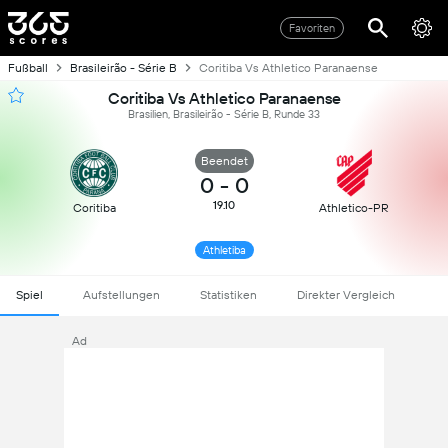
Favoriten
Fußball
Brasileirão - Série B
Coritiba Vs Athletico Paranaense
Coritiba Vs Athletico Paranaense
Brasilien, Brasileirão - Série B, Runde 33
Beendet
0
-
0
19.10
Coritiba
Athletico-PR
Athletiba
Spiel
Aufstellungen
Statistiken
Direkter Vergleich
Ad