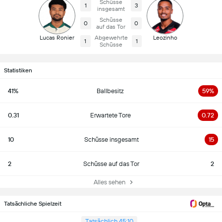
Schüsse
1
3
insgesamt
Schüsse
0
0
auf das Tor
Lucas Ronier
Abgewehrte
Leozinho
1
1
Schüsse
Statistiken
41%
Ballbesitz
59%
0.31
Erwartete Tore
0.72
10
Schüsse insgesamt
15
2
Schüsse auf das Tor
2
Alles sehen
Tatsächliche Spielzeit
Tatsächlich 45:10