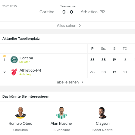
25.01.2025
Paranaense
0 - 0
Coritiba
Athletico-PR
Alles sehen
Aktueller Tabellenplatz
P
Sp.
S
TD
Coritiba
1
68
38
19
16
Meister
Athletico-PR
2
65
38
19
10
Aufstieg
Tabelle sehen
Das könnte Sie interessieren
Romulo Otero
Alan Ruschel
Clayson
Criciúma
Juventude
Sport Recife