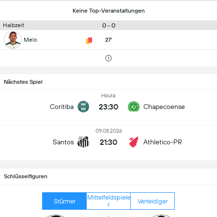
Keine Top-Veranstaltungen
0 - 0
Halbzeit
Melo
27'
Nächstes Spiel
Heute
23:30
Coritiba
Chapecoense
09.08.2026
21:30
Santos
Athletico-PR
Schlüsselfiguren
Mittelfeldspiele
Stürmer
Verteidiger
r