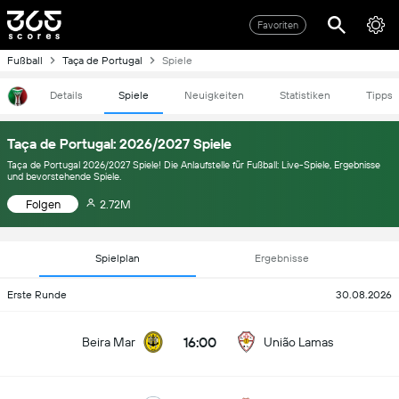
Favoriten
Fußball
Taça de Portugal
Spiele
Details
Spiele
Neuigkeiten
Statistiken
Tipps
Taça de Portugal: 2026/2027 Spiele
Taça de Portugal 2026/2027 Spiele! Die Anlaufstelle für Fußball: Live-Spiele, Ergebnisse
und bevorstehende Spiele.
Folgen
2.72M
Spielplan
Ergebnisse
Erste Runde
30.08.2026
16:00
Beira Mar
União Lamas