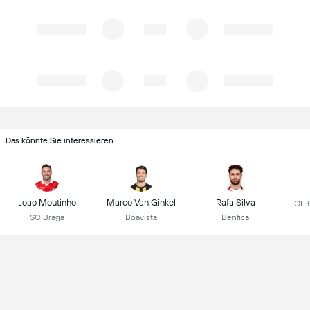
Das könnte Sie interessieren
Joao Moutinho
Marco Van Ginkel
Rafa Silva
CF 
SC Braga
Boavista
Benfica