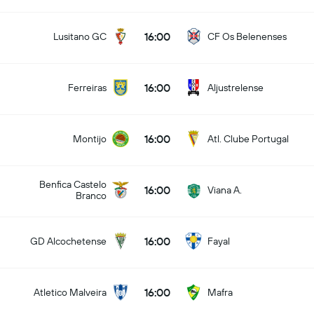
16:00
Lusitano GC
CF Os Belenenses
16:00
Ferreiras
Aljustrelense
16:00
Montijo
Atl. Clube Portugal
Benfica Castelo
16:00
Viana A.
Branco
16:00
GD Alcochetense
Fayal
16:00
Atletico Malveira
Mafra