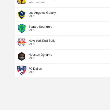
International
Los Angeles Galaxy
MLS
Seattle Sounders
MLS
New York Red Bulls
MLS
Houston Dynamo
MLS
FC Dallas
MLS