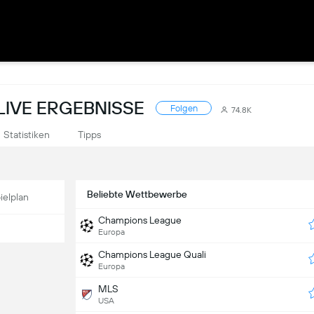
 LIVE ERGEBNISSE
Folgen
74.8K
Statistiken
Tipps
Beliebte Wettbewerbe
ielplan
Champions League
Europa
Champions League Quali
Europa
MLS
USA