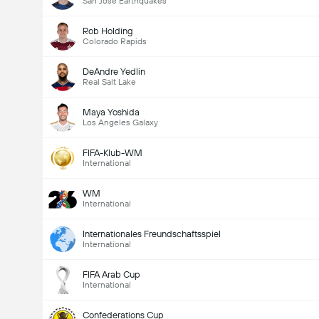
San Jose Earthquakes
Rob Holding
Colorado Rapids
DeAndre Yedlin
Real Salt Lake
Maya Yoshida
Los Angeles Galaxy
FIFA-Klub-WM
International
WM
International
Internationales Freundschaftsspiel
International
FIFA Arab Cup
International
Confederations Cup