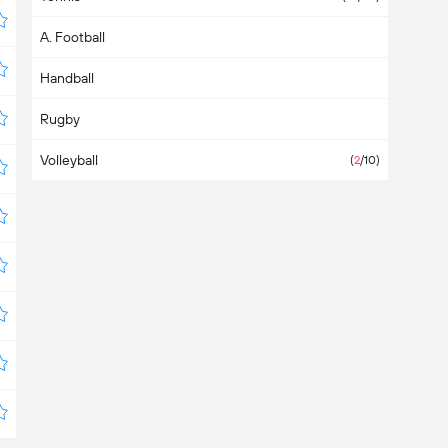
A. Football
Äthiopien
Handball
Australien
Rugby
Bahamas
Volleyball
Bahrain
(
2
/10)
Bangladesch
Barbados
Belarus
(5)
Belgien
Belize
Bermuda
Bolivien
(
1
/3)