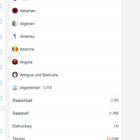
Albanien
Algerien
Amerika
Andorra
Angola
Antigua und Barbuda
Argentinien
(
2
/10)
Basketball
Armenien
(
5
/11)
Baseball
Aruba
(
6
/42)
Eishockey
Aserbaidschan
(3)
Tennis
Asien
(
10
/112)