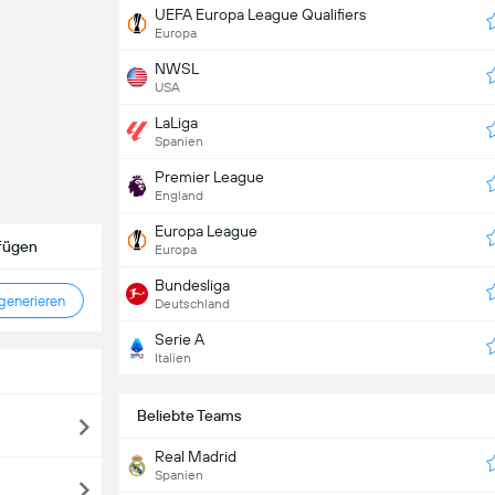
UEFA Europa League Qualifiers
Europa
NWSL
USA
LaLiga
Spanien
Premier League
England
Europa League
ufügen
Europa
Bundesliga
enerieren
Deutschland
Serie A
Italien
Beliebte Teams
Real Madrid
Spanien