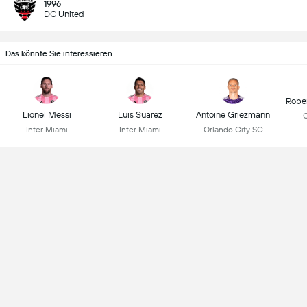
1996
DC United
Das könnte Sie interessieren
Robe
Lionel Messi
Luis Suarez
Antoine Griezmann
C
Inter Miami
Inter Miami
Orlando City SC