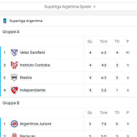
Superliga Argentina Spiele
Superliga Argentina
Gruppe A
Sp.
Tore
TD
P
Velez Sarsfield
1
4
6:2
4
10
Instituto Cordoba
2
4
4:2
2
9
Riestra
3
4
6:3
3
6
Independiente
4
4
3:2
1
6
Gruppe B
Sp.
Tore
TD
P
Argentinos Juniors
1
3
7:2
5
9
Barracas
2
3
3:0
3
9