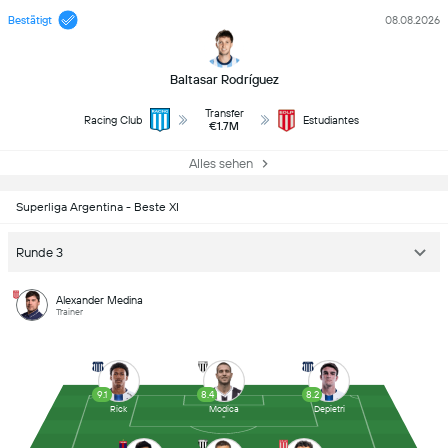
Bestätigt
08.08.2026
Baltasar Rodríguez
Transfer
Racing Club
Estudiantes
€1.7M
Alles sehen
Superliga Argentina - Beste XI
Runde 3
Alexander Medina
Trainer
9.1
8.4
8.2
Rick
Modica
Depietri