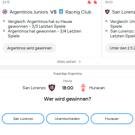
23:15
18:00
Argentinos Juniors
VS
Racing Club
San Loren
Vergleich: Argentinos hat zu Hause
Vergleich: Un
gewonnen - 3/3 Letzten Spiele
Spiele
Argentinos hat gewonnen - 3/4 Letzten
San Lorenzo: 
Spiele
Letzten Spie
Argentinos wird gewinnen
Unter den 2.5 
Alles sehen
Superliga Argentina
Heute
18:00
San Lorenzo
Huracan
Wer wird gewinnen?
San Lorenzo
Unentschieden
Huracan