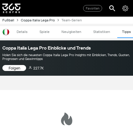
Favoriten
Fußball
Coppa Italia Lega Pro
Team-Serien
Details
Spiele
Neuigkeiten
Statistiken
Tipps
Coppa Italia Lega Pro Einblicke und Trends
Holen Sie sich die neuesten Coppa Italia Lega Pro Insights mit Einblicken, Trends, Quoten,
Prognosen und Gewinntipps
Folgen
227.7K