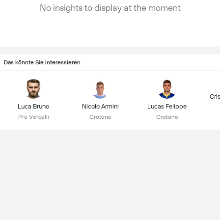
No insights to display at the moment
Das könnte Sie interessieren
Cri
Luca Bruno
Nicolo Armini
Lucas Felippe
Pro Vercelli
Crotone
Crotone