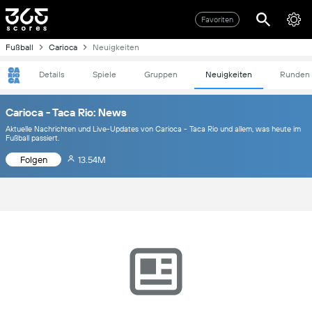
Favoriten
Fußball
Carioca
Neuigkeiten
Details
Spiele
Gruppen
Neuigkeiten
Runden
Carioca - Taca Rio: News
Aktuelle Nachrichten und Live-Updates von Carioca - Taca Rio und allem, was heute im
Fußball passiert.
Folgen
13.54M