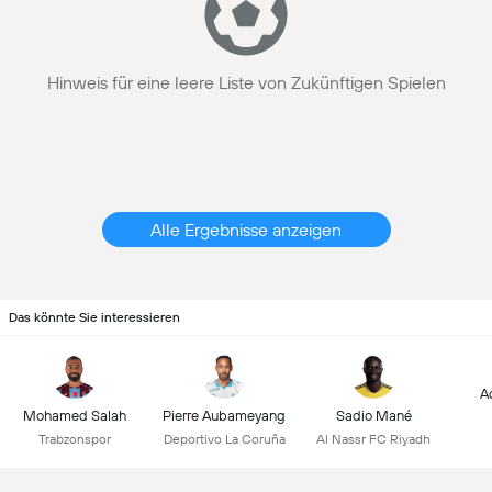
Hinweis für eine leere Liste von Zukünftigen Spielen
Alle Ergebnisse anzeigen
Das könnte Sie interessieren
A
Mohamed Salah
Pierre Aubameyang
Sadio Mané
Trabzonspor
Deportivo La Coruña
Al Nassr FC Riyadh