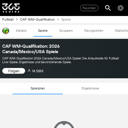
Favoriten
Fußball
CAF WM-Qualifikation
Spiele
Details
Spiele
Gruppen
Neuigkeiten
Statisti
CAF WM-Qualifikation: 2026
Canada/Mexico/USA Spiele
CAF WM-Qualifikation 2026 Canada/Mexico/USA Spiele! Die Anlaufstelle für Fußball:
Live-Spiele, Ergebnisse und bevorstehende Spiele.
Folgen
14.58M
Spielplan
Ergebnisse