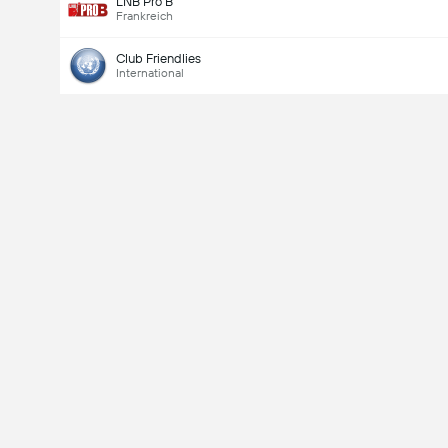
LNB Pro B
Frankreich
Club Friendlies
International