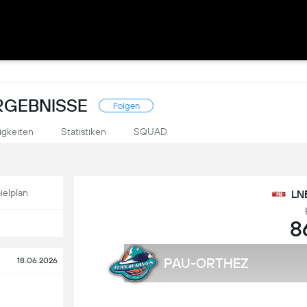
ERGEBNISSE
Folgen
igkeiten
Statistiken
SQUAD
ielplan
LNB
8
PAU-ORTHEZ
18.06.2026