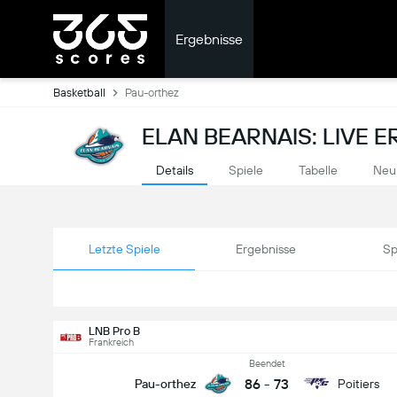
Ergebnisse
Basketball
Pau-orthez
ELAN BEARNAIS: LIVE 
Details
Spiele
Tabelle
Neu
Letzte Spiele
Ergebnisse
Sp
LNB Pro B
Frankreich
Beendet
86
-
73
Pau-orthez
Poitiers