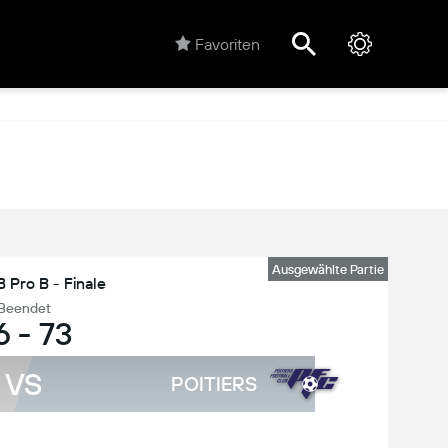
Favoriten
Ausgewählte Partie
 Pro B - Finale
Beendet
6
-
73
VS
POITIERS