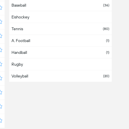
Baseball
Bulgarien
(36)
Eishockey
Chile
(3)
Tennis
China
(80)
A. Football
Costa Rica
(1)
Handball
Dänemark
(1)
Rugby
Deutschland
Volleyball
Dominikanische Republik
(20)
Ecuador
(1)
El Salvador
Estland
Europa