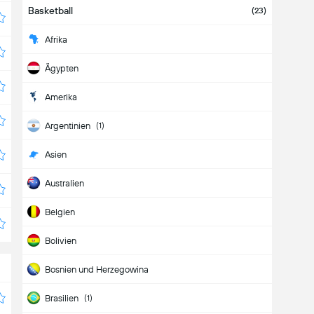
Basketball
(23)
Afrika
Ägypten
Amerika
Argentinien
(1)
Asien
Australien
Belgien
Bolivien
Bosnien und Herzegowina
Brasilien
(1)