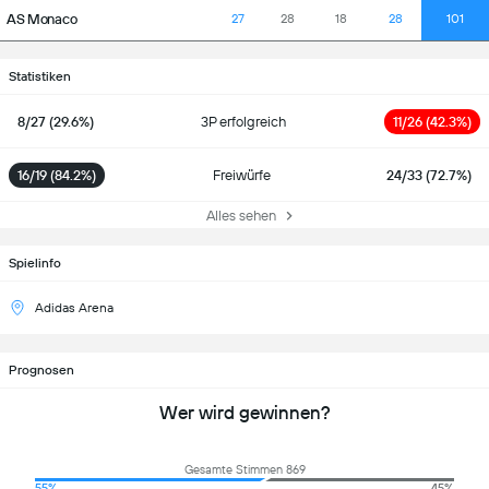
AS Monaco
27
28
18
28
101
Statistiken
8/27 (29.6%)
3P erfolgreich
11/26 (42.3%)
16/19 (84.2%)
Freiwürfe
24/33 (72.7%)
Alles sehen
Spielinfo
Adidas Arena
Prognosen
Wer wird gewinnen?
Gesamte Stimmen 869
55%
45%