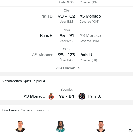
Unter 180.5
Covered (+3)
17.06
90 - 102
Paris B.
AS Monaco
Über 182.5
Covered (+3.5)
14.06
95 - 91
Paris B.
AS Monaco
Über 179.5
Covered (+4.5)
10.05
95 - 123
AS Monaco
Paris B.
Über 184.5
Covered (-14)
Alles sehen
Verwandtes Spiel - Spiel 4
Beendet
96
-
84
AS Monaco
Paris B.
Das könnte Sie interessieren
Ed