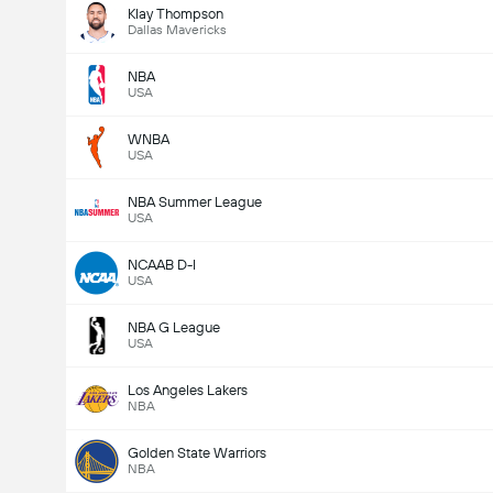
Klay Thompson
Dallas Mavericks
NBA
USA
WNBA
USA
NBA Summer League
USA
NCAAB D-I
USA
NBA G League
USA
Los Angeles Lakers
NBA
Golden State Warriors
NBA