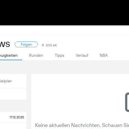
EWS
Folgen
505.6K
uigkeiten
Runden
Tipps
Verlauf
NBA
ielplan
17.12.2025
Keine aktuellen Nachrichten. Schauen Sie