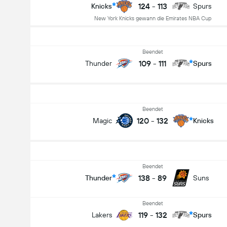
124
-
113
Knicks
Spurs
New York Knicks gewann die Emirates NBA Cup
Beendet
109
-
111
Thunder
Spurs
Beendet
120
-
132
Magic
Knicks
Beendet
138
-
89
Thunder
Suns
Beendet
119
-
132
Lakers
Spurs