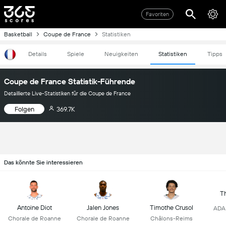
Favoriten
Basketball
Coupe de France
Statistiken
Details
Spiele
Neuigkeiten
Statistiken
Tipps
Coupe de France Statistik-Führende
Detaillierte Live-Statistiken für die Coupe de France
Folgen
369.7K
Das könnte Sie interessieren
T
Antoine Diot
Jalen Jones
Timothe Crusol
ADA 
Chorale de Roanne
Chorale de Roanne
Châlons-Reims