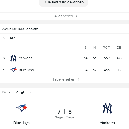
Blue Jays wird gewinnen
Alles sehen
Aktueller Tabellenplatz
AL East
S
N
PCT
GB
Yankees
2
64
51
.557
4.5
Blue Jays
5
54
62
.466
15
Tabelle sehen
Direkter Vergleich
7
8
Siege
Siege
Blue Jays
Yankees