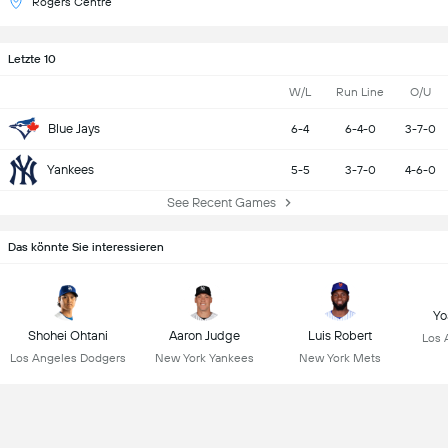
Rogers Centre
Letzte 10
W/L
Run Line
O/U
Blue Jays
6-4
6-4-0
3-7-0
Yankees
5-5
3-7-0
4-6-0
See Recent Games
Das könnte Sie interessieren
Yo
Shohei Ohtani
Aaron Judge
Luis Robert
Los 
Los Angeles Dodgers
New York Yankees
New York Mets