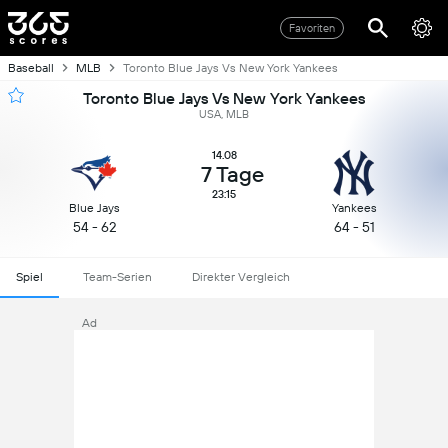
Favoriten
Baseball
MLB
Toronto Blue Jays Vs New York Yankees
Toronto Blue Jays Vs New York Yankees
USA, MLB
14.08
7 Tage
23:15
Blue Jays
Yankees
54 - 62
64 - 51
Spiel
Team-Serien
Direkter Vergleich
Ad