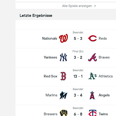
Alle Spiele anzeigen
Letzte Ergebnisse
Beendet
5
-
3
Nationals
Reds
Final (Ex)
3
-
2
Yankees
Braves
Beendet
13
-
1
Red Sox
Athletics
Beendet
3
-
4
Marlins
Angels
Beendet
6
-
8
Brewers
Twins