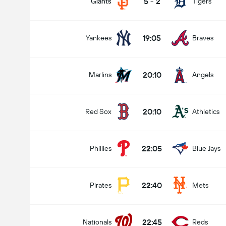
5
-
2
Giants
Tigers
19:05
Yankees
Braves
20:10
Marlins
Angels
20:10
Red Sox
Athletics
22:05
Phillies
Blue Jays
22:40
Pirates
Mets
22:45
Nationals
Reds