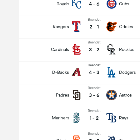
4
-
6
Royals
Cubs
Beendet
2
-
1
Rangers
Orioles
Beendet
3
-
2
Cardinals
Rockies
Beendet
4
-
3
D-Backs
Dodgers
Beendet
3
-
6
Padres
Astros
Beendet
1
-
2
Mariners
Rays
Beendet