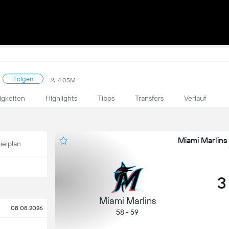
Folgen
4.05M
igkeiten
Highlights
Tipps
Transfers
Verlauf
Miami Marlins 
ielplan
3
Miami Marlins
08.08.2026
58 - 59