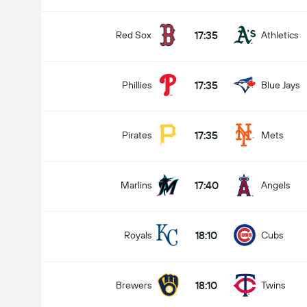
17:35
Red Sox
Athletics
17:35
Phillies
Blue Jays
17:35
Pirates
Mets
17:40
Marlins
Angels
18:10
Royals
Cubs
18:10
Brewers
Twins