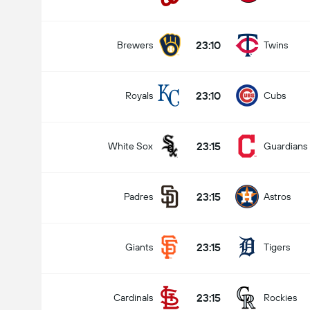
23:10
Brewers
Twins
23:10
Royals
Cubs
23:15
White Sox
Guardians
23:15
Padres
Astros
23:15
Giants
Tigers
23:15
Cardinals
Rockies