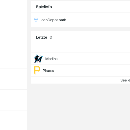
Spielinfo
loanDepot park
Letzte 10
Marlins
Pirates
See Re