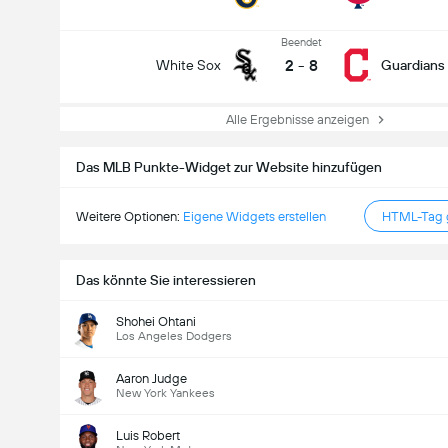
Beendet
2
-
8
White Sox
Guardians
Alle Ergebnisse anzeigen
Das MLB Punkte-Widget zur Website hinzufügen
Weitere Optionen:
Eigene Widgets erstellen
HTML-Tag g
Das könnte Sie interessieren
Shohei Ohtani
Los Angeles Dodgers
Aaron Judge
New York Yankees
Luis Robert