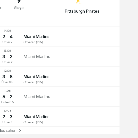
e
Siege
Pittsburgh Pirates
14.06
2 - 4
Miami Marlins
Unter 7
Covered (+1.5)
13.06
3 - 2
Miami Marlins
Unter 9
12.06
3 - 8
Miami Marlins
Über 8.5
Covered (+1.5)
11.06
5 - 2
Miami Marlins
Unter 8.5
10.06
2 - 3
Miami Marlins
Unter 8
Covered (+1.5)
es sehen