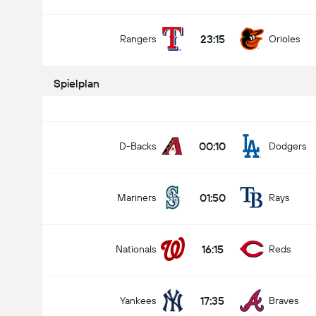
23:15
Rangers
Orioles
Spielplan
00:10
D-Backs
Dodgers
01:50
Mariners
Rays
16:15
Nationals
Reds
17:35
Yankees
Braves