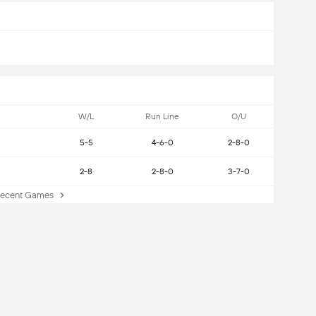
W/L
Run Line
O/U
5-5
4-6-0
2-8-0
2-8
2-8-0
3-7-0
cent Games