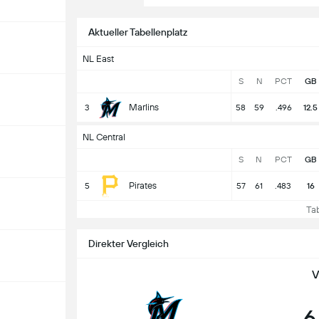
Aktueller Tabellenplatz
NL East
S
N
PCT
GB
Marlins
3
58
59
.496
12.5
NL Central
S
N
PCT
GB
Pirates
5
57
61
.483
16
Tabe
Direkter Vergleich
V
6