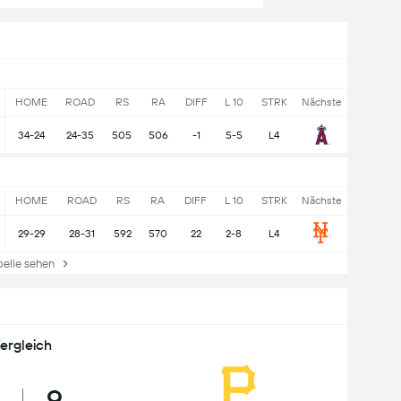
HOME
ROAD
RS
RA
DIFF
L 10
STRK
Nächste
34-24
24-35
505
506
-1
5-5
L4
HOME
ROAD
RS
RA
DIFF
L 10
STRK
Nächste
29-29
28-31
592
570
22
2-8
L4
lle sehen
ergleich
9