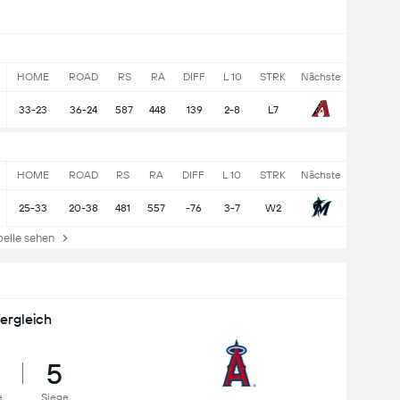
HOME
ROAD
RS
RA
DIFF
L 10
STRK
Nächste
33-23
36-24
587
448
139
2-8
L7
HOME
ROAD
RS
RA
DIFF
L 10
STRK
Nächste
25-33
20-38
481
557
-76
3-7
W2
lle sehen
ergleich
5
e
Siege