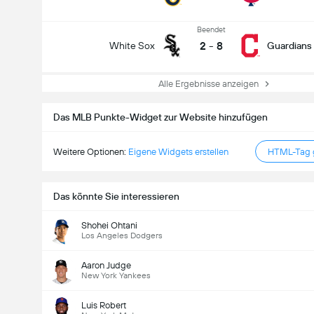
Beendet
2
-
8
White Sox
Guardians
Alle Ergebnisse anzeigen
Das MLB Punkte-Widget zur Website hinzufügen
Weitere Optionen:
Eigene Widgets erstellen
HTML-Tag g
Das könnte Sie interessieren
Shohei Ohtani
Los Angeles Dodgers
Aaron Judge
New York Yankees
Luis Robert