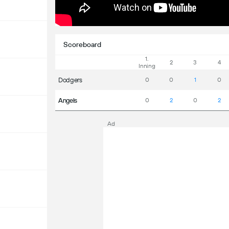
Scoreboard
1.
2
3
4
Inning
Dodgers
0
0
1
0
Angels
0
2
0
2
Ad