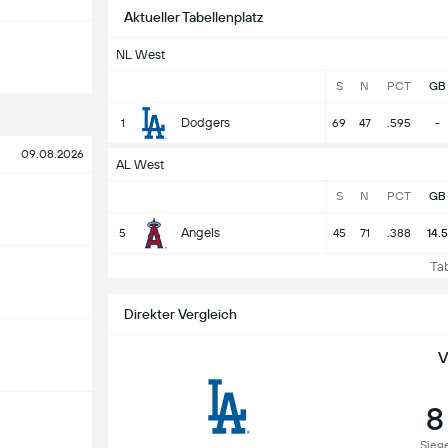
Aktueller Tabellenplatz
NL West
S
N
PCT
GB
Dodgers
1
69
47
.595
-
09.08.2026
AL West
S
N
PCT
GB
Angels
5
45
71
.388
14.5
Tabe
Direkter Vergleich
V
8
Sieg