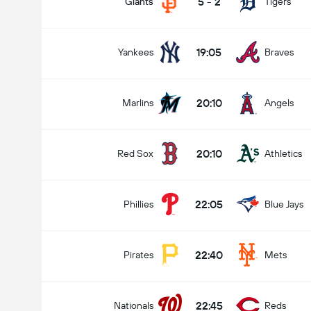
5
-
2
Giants
Tigers
19:05
Yankees
Braves
20:10
Marlins
Angels
20:10
Red Sox
Athletics
22:05
Phillies
Blue Jays
22:40
Pirates
Mets
22:45
Nationals
Reds