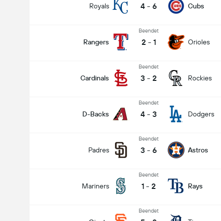
4
-
6
Royals
Cubs
Beendet
2
-
1
Rangers
Orioles
Beendet
3
-
2
Cardinals
Rockies
Beendet
4
-
3
D-Backs
Dodgers
Beendet
3
-
6
Padres
Astros
Beendet
1
-
2
Mariners
Rays
Beendet