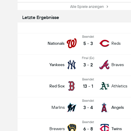
Alle Spiele anzeigen
Letzte Ergebnisse
Beendet
5
-
3
Nationals
Reds
Final (Ex)
3
-
2
Yankees
Braves
Beendet
13
-
1
Red Sox
Athletics
Beendet
3
-
4
Marlins
Angels
Beendet
6
-
8
Brewers
Twins