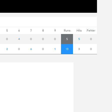
5
6
7
8
9
Runs
Hits
Fehler
0
4
0
0
0
5
5
0
2
0
6
0
1
13
3
0