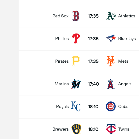
17:35
Red Sox
Athletics
17:35
Phillies
Blue Jays
17:35
Pirates
Mets
17:40
Marlins
Angels
18:10
Royals
Cubs
18:10
Brewers
Twins