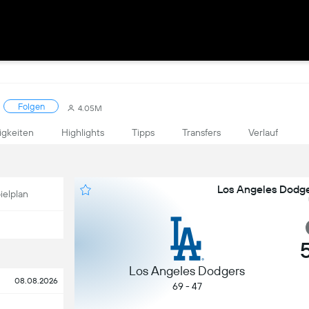
Folgen
4.05M
igkeiten
Highlights
Tipps
Transfers
Verlauf
Los Angeles Dodge
ielplan
Los Angeles Dodgers
08.08.2026
69 - 47