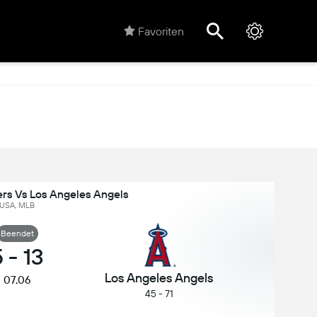
Favoriten
rs Vs Los Angeles Angels
USA, MLB
Beendet
5
-
13
Los Angeles Angels
07.06
45 - 71