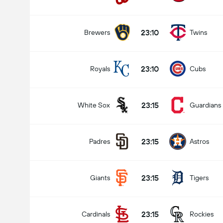
23:10
Brewers
Twins
23:10
Royals
Cubs
23:15
White Sox
Guardians
23:15
Padres
Astros
23:15
Giants
Tigers
23:15
Cardinals
Rockies