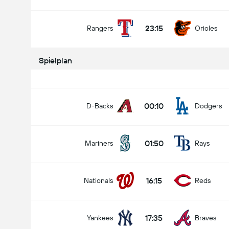
23:15
Rangers
Orioles
Spielplan
00:10
D-Backs
Dodgers
01:50
Mariners
Rays
16:15
Nationals
Reds
17:35
Yankees
Braves