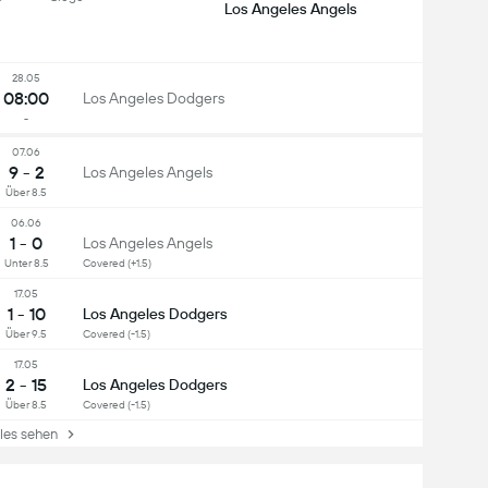
Los Angeles Angels
28.05
08:00
Los Angeles Dodgers
-
07.06
9 - 2
Los Angeles Angels
Über 8.5
06.06
1 - 0
Los Angeles Angels
Unter 8.5
Covered (+1.5)
17.05
1 - 10
Los Angeles Dodgers
Über 9.5
Covered (-1.5)
17.05
2 - 15
Los Angeles Dodgers
Über 8.5
Covered (-1.5)
es sehen