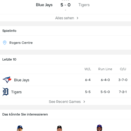
5 - 0
Blue Jays
Tigers
-
Alles sehen
Spielinfo
Rogers Centre
Letzte 10
W/L
Run Line
O/U
Blue Jays
6-4
6-4-0
3-7-0
Tigers
5-5
5-5-0
7-2-1
See Recent Games
Das könnte Sie interessieren