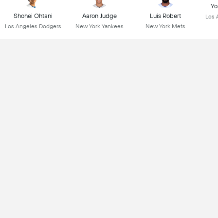
Yo
Shohei Ohtani
Aaron Judge
Luis Robert
Los 
Los Angeles Dodgers
New York Yankees
New York Mets