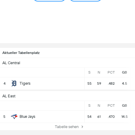
Aktueller Tabellenplatz
AL Central
S
N
PCT
GB
Tigers
4
55
59
.482
4.5
AL East
S
N
PCT
GB
Blue Jays
5
54
61
.470
14.5
Tabelle sehen