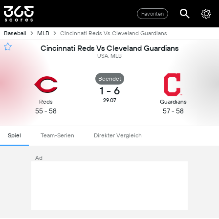
Favoriten
Baseball
MLB
Cincinnati Reds Vs Cleveland Guardians
Cincinnati Reds Vs Cleveland Guardians
USA, MLB
Beendet
1
-
6
29.07
Reds
Guardians
55 - 58
57 - 58
Spiel
Team-Serien
Direkter Vergleich
Ad