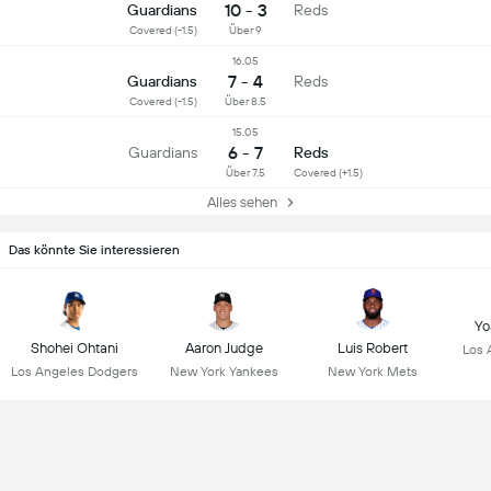
10 - 3
Guardians
Reds
Covered (-1.5)
Über 9
16.05
7 - 4
Guardians
Reds
Covered (-1.5)
Über 8.5
15.05
6 - 7
Guardians
Reds
Über 7.5
Covered (+1.5)
Alles sehen
Das könnte Sie interessieren
Yo
Shohei Ohtani
Aaron Judge
Luis Robert
Los 
Los Angeles Dodgers
New York Yankees
New York Mets