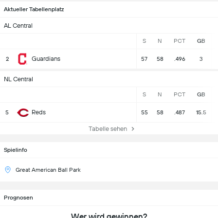
Aktueller Tabellenplatz
AL Central
S
N
PCT
GB
Guardians
2
57
58
.496
3
NL Central
S
N
PCT
GB
Reds
5
55
58
.487
15.5
Tabelle sehen
Spielinfo
Great American Ball Park
Prognosen
Wer wird gewinnen?