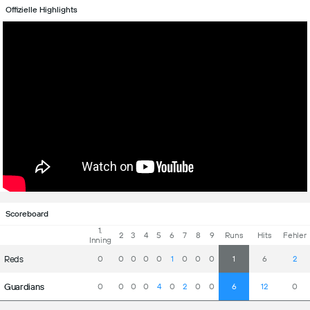
Offizielle Highlights
Scoreboard
1.
2
3
4
5
6
7
8
9
Runs
Hits
Fehler
Inning
Reds
0
0
0
0
0
1
0
0
0
1
6
2
Guardians
0
0
0
0
4
0
2
0
0
6
12
0