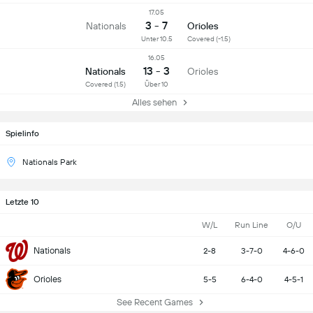
17.05
3 - 7
Nationals
Orioles
Unter 10.5
Covered (-1.5)
16.05
13 - 3
Nationals
Orioles
Covered (1.5)
Über 10
Alles sehen
Spielinfo
Nationals Park
Letzte 10
W/L
Run Line
O/U
Nationals
2-8
3-7-0
4-6-0
Orioles
5-5
6-4-0
4-5-1
See Recent Games