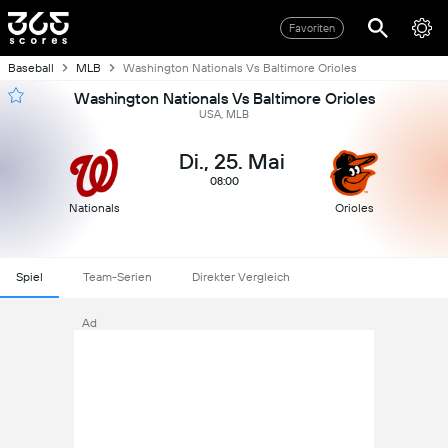
Favoriten
Baseball
MLB
Washington Nationals Vs Baltimore Orioles
Washington Nationals Vs Baltimore Orioles
USA, MLB
Di., 25. Mai
08:00
Nationals
Orioles
Spiel
Team-Serien
Direkter Vergleich
Ad