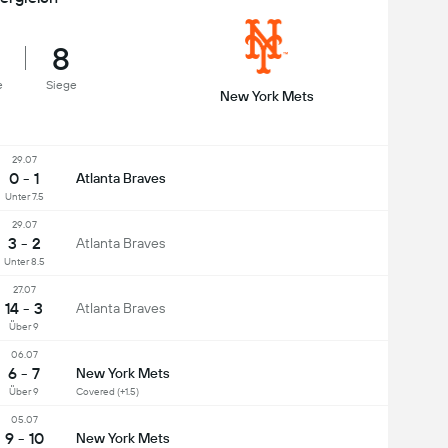
8
e
Siege
New York Mets
29.07
0 - 1
Atlanta Braves
Unter 7.5
29.07
3 - 2
Atlanta Braves
Unter 8.5
27.07
14 - 3
Atlanta Braves
Über 9
06.07
6 - 7
New York Mets
Über 9
Covered (+1.5)
05.07
9 - 10
New York Mets