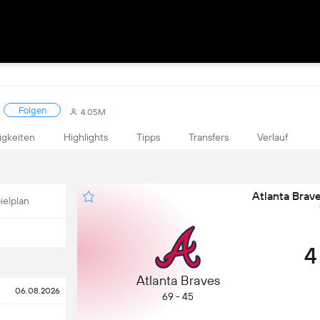
Folgen
4.05M
igkeiten
Highlights
Tipps
Transfers
Verlauf
Atlanta Brav
ielplan
4
Atlanta Braves
06.08.2026
69 - 45