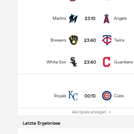
23:10
Marlins
Angels
23:40
Brewers
Twins
23:40
White Sox
Guardians
00:10
Royals
Cubs
Alle Spiele anzeigen
Letzte Ergebnisse