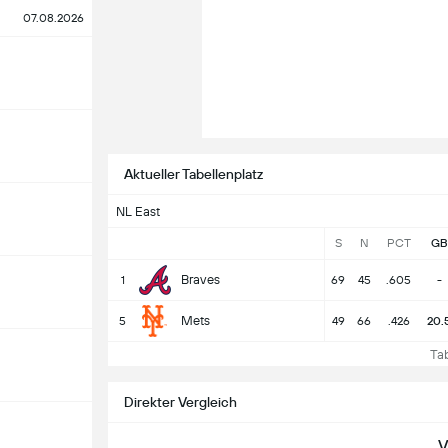
07.08.2026
Aktueller Tabellenplatz
NL East
S
N
PCT
GB
Braves
1
69
45
.605
-
Mets
5
49
66
.426
20.
Tabe
Direkter Vergleich
V