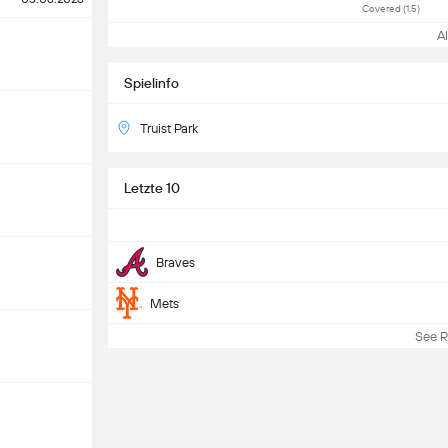
Covered (1.5)
All
Spielinfo
Truist Park
Letzte 10
Braves
Mets
See Re