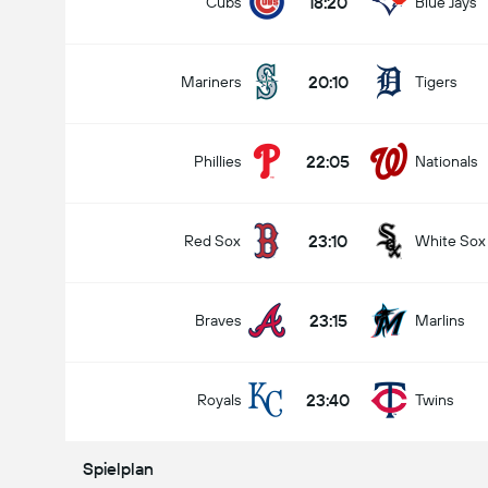
18:20
Cubs
Blue Jays
20:10
Mariners
Tigers
22:05
Phillies
Nationals
23:10
Red Sox
White Sox
23:15
Braves
Marlins
23:40
Royals
Twins
Spielplan