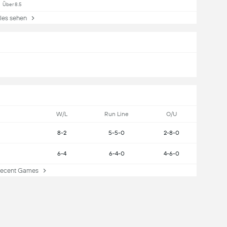
Über 8.5
es sehen
W/L
Run Line
O/U
8-2
5-5-0
2-8-0
6-4
6-4-0
4-6-0
cent Games