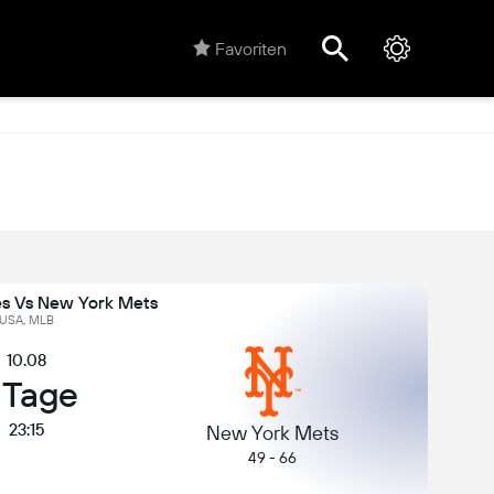
Favoriten
es Vs New York Mets
USA, MLB
10.08
 Tage
23:15
New York Mets
49 - 66