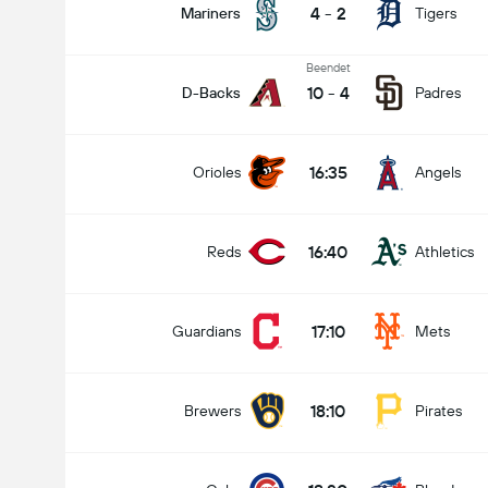
4
-
2
Mariners
Tigers
Beendet
10
-
4
D-Backs
Padres
16:35
Orioles
Angels
16:40
Reds
Athletics
17:10
Guardians
Mets
18:10
Brewers
Pirates