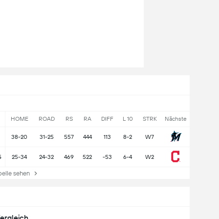
HOME
ROAD
RS
RA
DIFF
L 10
STRK
Nächste
38-20
31-25
557
444
113
8-2
W7
5
25-34
24-32
469
522
-53
6-4
W2
lle sehen
ergleich