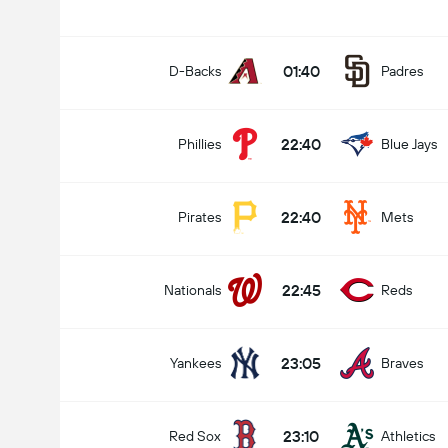
01:40
D-Backs
Padres
22:40
Phillies
Blue Jays
22:40
Pirates
Mets
22:45
Nationals
Reds
23:05
Yankees
Braves
23:10
Red Sox
Athletics