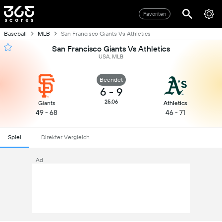
Favoriten
Baseball
MLB
San Francisco Giants Vs Athletics
San Francisco Giants Vs Athletics
USA, MLB
Beendet
6
-
9
25.06
Giants
Athletics
49 - 68
46 - 71
Spiel
Direkter Vergleich
Ad