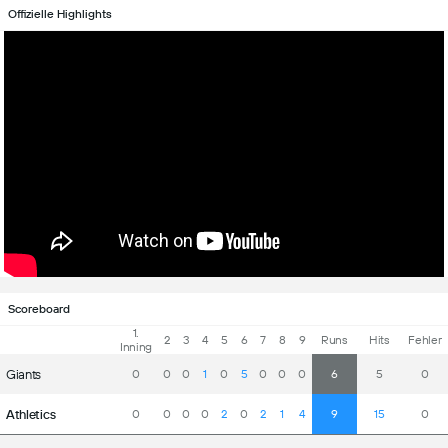
Offizielle Highlights
Scoreboard
1.
2
3
4
5
6
7
8
9
Runs
Hits
Fehler
Inning
Giants
0
0
0
1
0
5
0
0
0
6
5
0
Athletics
0
0
0
0
2
0
2
1
4
9
15
0