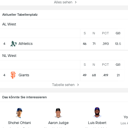
Alles sehen
Aktueller Tabellenplatz
AL West
S
N
PCT
GB
Athletics
4
46
71
.393
13.5
NL West
S
N
PCT
GB
Giants
4
49
68
.419
21
Tabelle sehen
Das könnte Sie interessieren
Yo
Shohei Ohtani
Aaron Judge
Luis Robert
Los 