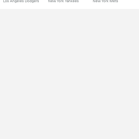
Los Angeles Dodgers
New York Yankees
New York Mets