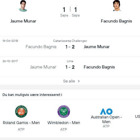
1
1
Sejre
Sejre
Jaume Munar
Facundo Bagnis
14-06-2018
Caltanissetta Challenger
1 - 2
Facundo Bagnis
Jaume Munar
26-10-2017
Lima
1 - 2
Jaume Munar
Facundo Bagnis
Se alle
Du kan muligvis være interesseret i
US
Australian Open -
Men
Roland Garros - Men
Wimbledon - Men
ATP
ATP
ATP