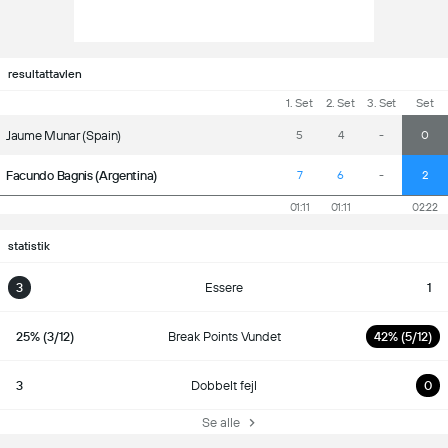
resultattavlen
1. Set
2. Set
3. Set
Set
Jaume Munar (Spain)
5
4
-
0
Facundo Bagnis (Argentina)
7
6
-
2
01:11
01:11
02:22
statistik
3
Essere
1
25% (3/12)
Break Points Vundet
42% (5/12)
3
Dobbelt fejl
0
Se alle