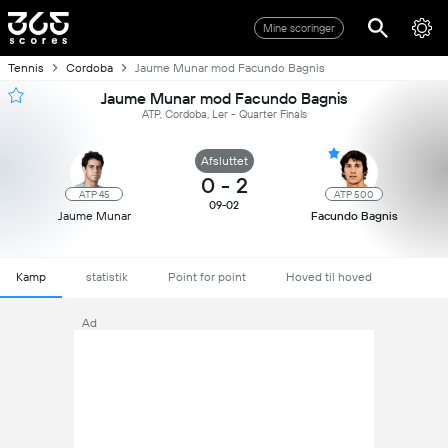
Mine scoringer
Tennis
Cordoba
Jaume Munar mod Facundo Bagnis
Jaume Munar mod Facundo Bagnis
ATP, Cordoba, Ler - Quarter Finals
Afsluttet
0
-
2
ATP 45
ATP 500
09-02
Jaume Munar
Facundo Bagnis
Kamp
statistik
Point for point
Hoved til hoved
Ad