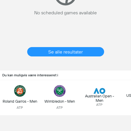
No scheduled games available
Se alle resultater
Du kan muligvis være interesseret i
US
Australian Open -
Men
Roland Garros - Men
Wimbledon - Men
ATP
ATP
ATP