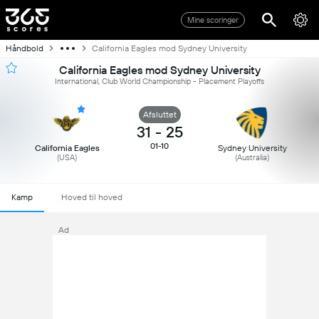
Mine scoringer
Håndbold
California Eagles mod Sydney University
California Eagles mod Sydney University
International, Club World Championship - Placement Playoffs
Afsluttet
31
-
25
01-10
California Eagles
Sydney University
(USA)
(Australia)
Kamp
Hoved til hoved
Ad