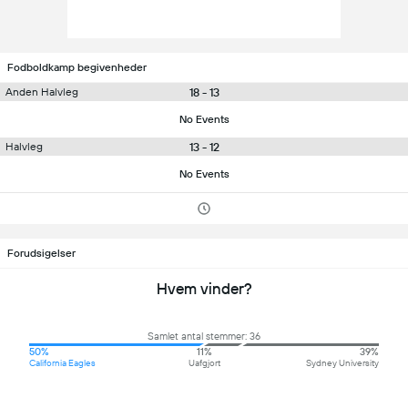
Fodboldkamp begivenheder
18 - 13
Anden Halvleg
No Events
13 - 12
Halvleg
No Events
Forudsigelser
Hvem vinder?
Samlet antal stemmer: 36
50%
11%
39%
California Eagles
Uafgjort
Sydney University