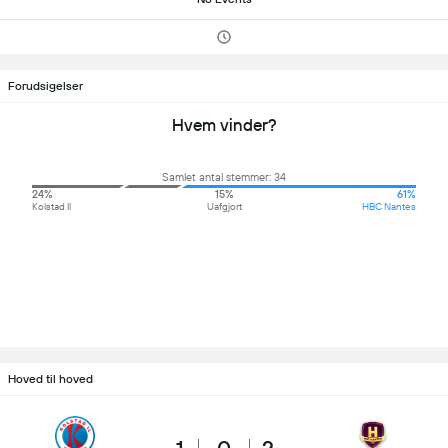
Forudsigelser
Hvem vinder?
Samlet antal stemmer: 34
24%
15%
61%
Kolstad Il
Uafgjort
HBC Nantes
Hoved til hoved