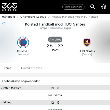
Mine scoringer
Håndbold
Champions League
Kolstad Handball mod HBC Nantes
Kolstad Handball mod HBC Nantes
Europe, Champions League
Afsluttet
26
-
33
25-02
Kolstad Il
HBC Nantes
(Norway)
(France)
Kamp
Hoved til hoved
Fodboldkamp begivenheder
14 - 18
Anden Halvleg
No Events
12 - 15
Halvleg
No Events