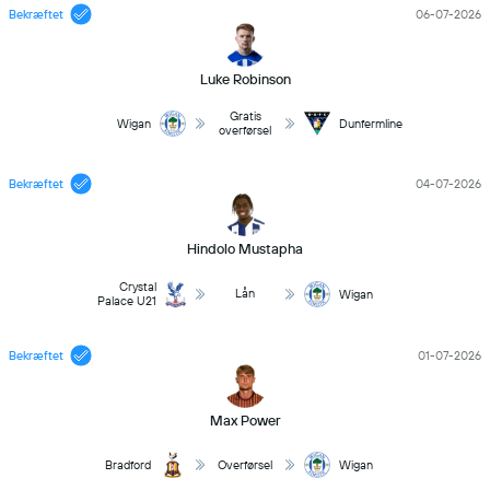
Bekræftet
06-07-2026
Luke Robinson
Gratis
Wigan
Dunfermline
overførsel
Bekræftet
04-07-2026
Hindolo Mustapha
Crystal
Lån
Wigan
Palace U21
Bekræftet
01-07-2026
Max Power
Bradford
Overførsel
Wigan