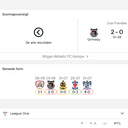
Scoringsoversigt
Club Friendlies
2
-
0
01-08
Grimsby
Se alle resultater
Wigan Athletic FC Kampe
Seneste form
08-08
01-08
31-07
25-07
21-07
1
-
1
2
-
0
0
-
0
0
-
3
4
-
0
League One
P
F: A
+/-
PTS