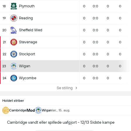
Plymouth
18
0
0:0
0
0
Reading
19
0
0:0
0
0
Sheffield Wed
20
0
0:0
0
0
Stevenage
21
0
0:0
0
0
Stockport
22
0
0:0
0
0
Wigan
23
0
0:0
0
0
Wycombe
24
0
0:0
0
0
Se stilling
Holdet striber
Mod
Cambridge
Wigan
lør., 15. aug.
Cambridge vandt eller spillede uafgjort - 12/13 Sidste kampe