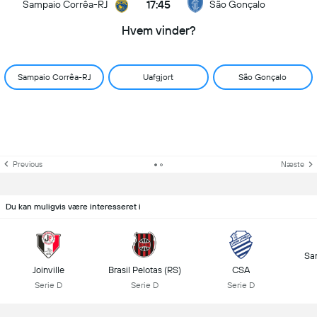
17:45
Sampaio Corrêa-RJ
São Gonçalo
Hvem vinder?
Sampaio Corrêa-RJ
Uafgjort
São Gonçalo
Previous
Næste
Du kan muligvis være interesseret i
Sa
Joinville
Brasil Pelotas (RS)
CSA
Serie D
Serie D
Serie D