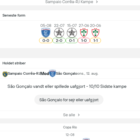
Sampaio Corrêa-RJ Kampe
Seneste form
05-08
22-07
15-07
27-06
20-06
0
-
0
2
-
0
0
-
1
1
-
0
1
-
1
Holdet striber
Mod
Sampaio Corrêa-RJ
São Gonçalo
ons., 12. aug.
São Gonçalo vandt eller spillede uafgjort - 10/10 Sidste kampe
São Gonçalo for sejr eller uafgjort
Se alle
Copa Rio
12-08