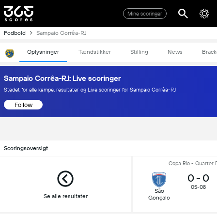
Mine scoringer
Fodbold
Sampaio Corrêa-RJ
Oplysninger
Tændstikker
Stilling
News
Brack
Sampaio Corrêa-RJ: Live scoringer
Stedet for alle kampe, resultater og Live scoringer for Sampaio Corrêa-RJ
Follow
Scoringsoversigt
Copa Rio - Quarter F
0
-
0
05-08
São
Se alle resultater
Gonçalo