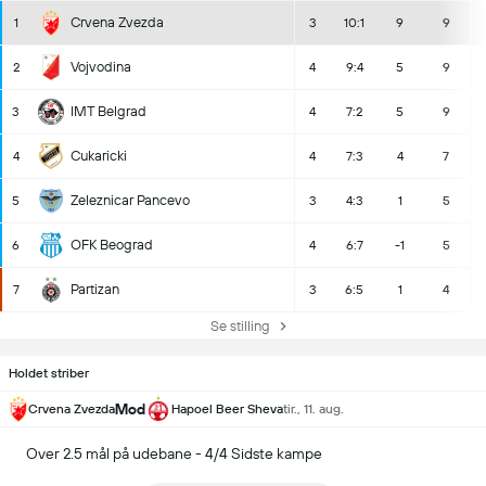
Crvena Zvezda
1
3
10:1
9
9
Vojvodina
2
4
9:4
5
9
IMT Belgrad
3
4
7:2
5
9
Cukaricki
4
4
7:3
4
7
Zeleznicar Pancevo
5
3
4:3
1
5
OFK Beograd
6
4
6:7
-1
5
Partizan
7
3
6:5
1
4
Se stilling
Holdet striber
Mod
Crvena Zvezda
Hapoel Beer Sheva
tir., 11. aug.
Over 2.5 mål på udebane - 4/4 Sidste kampe