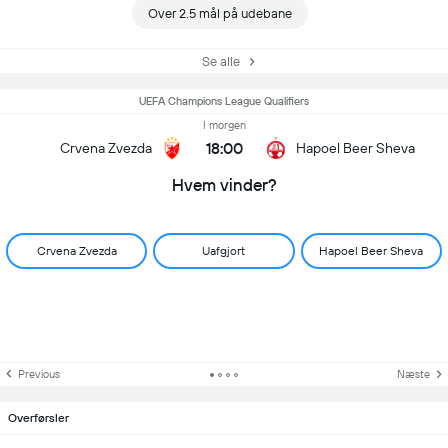
Over 2.5 mål på udebane
Se alle
UEFA Champions League Qualifiers
I morgen
18:00
Crvena Zvezda
Hapoel Beer Sheva
Hvem vinder?
Crvena Zvezda
Uafgjort
Hapoel Beer Sheva
Previous
Næste
Overførsler