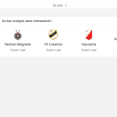
Se alle
Du kan muligvis være interesseret i
R
Partizan Belgrade
FK Cukaricki
Vojvodina
Super Liga
Super Liga
Super Liga