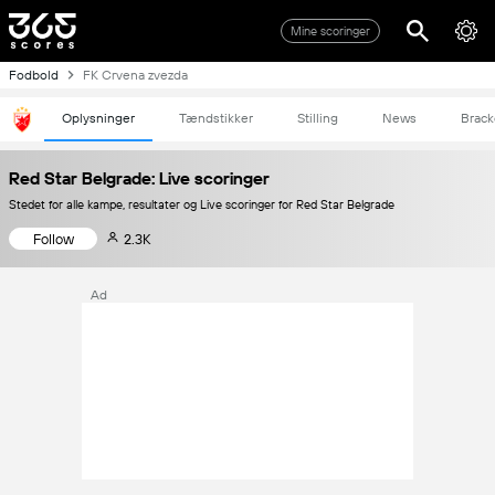
Mine scoringer
Fodbold
FK Crvena zvezda
Oplysninger
Tændstikker
Stilling
News
Brack
Red Star Belgrade: Live scoringer
Stedet for alle kampe, resultater og Live scoringer for Red Star Belgrade
Follow
2.3K
Ad