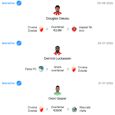
Bekræftet
05-08-2026
Douglas Owusu
Overførsel
Crvena
Hapoel Tel
€2.2M
Zvezda
Aviv
Bekræftet
24-07-2026
Derrick Luckassen
Gratis
Crvena
Pafos FC
overførsel
Zvezda
Bekræftet
21-07-2026
Omri Glazer
Overførsel
Crvena
Maccabi
€250K
Zvezda
Haifa