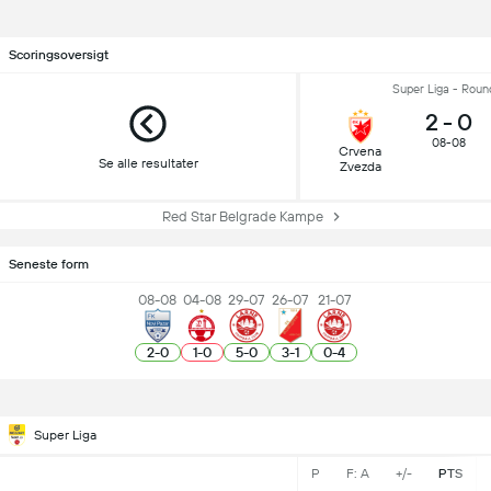
Scoringsoversigt
Super Liga - Roun
2
-
0
08-08
Crvena
Se alle resultater
Zvezda
Red Star Belgrade Kampe
Seneste form
08-08
04-08
29-07
26-07
21-07
2
-
0
1
-
0
5
-
0
3
-
1
0
-
4
Super Liga
P
F: A
+/-
PTS