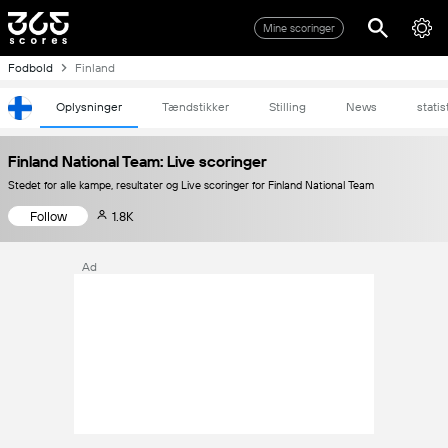
Mine scoringer
Fodbold
Finland
Oplysninger
Tændstikker
Stilling
News
statis
Finland National Team: Live scoringer
Stedet for alle kampe, resultater og Live scoringer for Finland National Team
Follow
1.8K
Ad