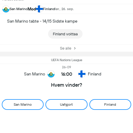
Mod
San Marino
Finland
lør., 26. sep.
San Marino tabte - 14/15 Sidste kampe
Finland voittaa
Se alle
UEFA Nations League
26-09
16:00
San Marino
Finland
Hvem vinder?
San Marino
Uafgjort
Finland