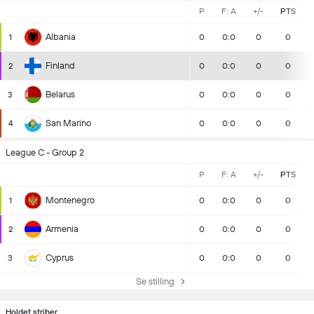
P
F: A
+/-
PTS
Albania
1
0
0:0
0
0
Finland
2
0
0:0
0
0
Belarus
3
0
0:0
0
0
San Marino
4
0
0:0
0
0
League C - Group 2
P
F: A
+/-
PTS
Montenegro
1
0
0:0
0
0
Armenia
2
0
0:0
0
0
Cyprus
3
0
0:0
0
0
Se stilling
Holdet striber