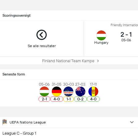
Scoringsoversigt
Friendly Internatio
2
-
1
05-06
Hungary
Se alle resultater
Finland National Team Kampe
Seneste form
05-06
31-05
30-03
27-03
17-11
2
-
1
4
-
0
1
-
1
0
-
2
4
-
0
UEFA Nations League
League C - Group 1