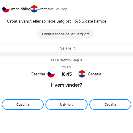
Mod
Czechia
Croatia
lør., 26. sep.
Croatia vandt eller spillede uafgjort - 5/5 Sidste kampe
Croatia for sejr eller uafgjort
Se alle
UEFA Nations League
26-09
18:45
Czechia
Croatia
Hvem vinder?
Czechia
Uafgjort
Croatia