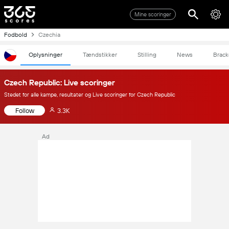
Mine scoringer
Fodbold
Czechia
Oplysninger
Tændstikker
Stilling
News
Brack
Czech Republic: Live scoringer
Stedet for alle kampe, resultater og Live scoringer for Czech Republic
Follow
3.3K
Ad