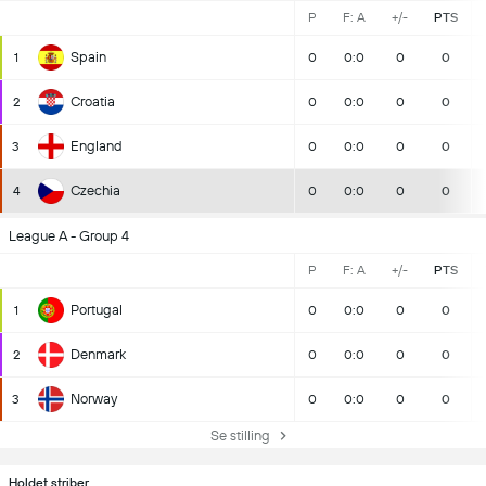
P
F: A
+/-
PTS
Spain
1
0
0:0
0
0
Croatia
2
0
0:0
0
0
England
3
0
0:0
0
0
Czechia
4
0
0:0
0
0
League A - Group 4
P
F: A
+/-
PTS
Portugal
1
0
0:0
0
0
Denmark
2
0
0:0
0
0
Norway
3
0
0:0
0
0
Se stilling
Holdet striber