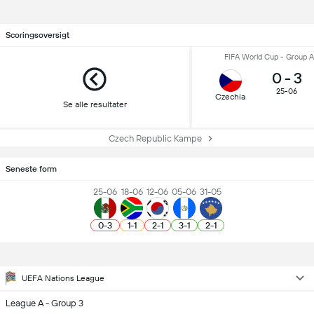
Scoringsoversigt
FIFA World Cup - Group A
0
-
3
25-06
Czechia
Se alle resultater
Czech Republic Kampe
Seneste form
25-06
18-06
12-06
05-06
31-05
0
-
3
1
-
1
2
-
1
3
-
1
2
-
1
UEFA Nations League
League A - Group 3