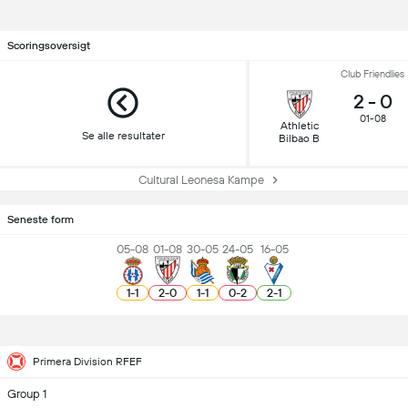
Scoringsoversigt
Club Friendlies
2
-
0
01-08
Athletic
Se alle resultater
Bilbao B
Cultural Leonesa Kampe
Seneste form
05-08
01-08
30-05
24-05
16-05
1
-
1
2
-
0
1
-
1
0
-
2
2
-
1
Primera Division RFEF
Group 1