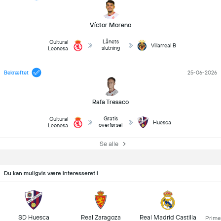
Víctor Moreno
Lånets
Cultural
Villarreal B
slutning
Leonesa
Bekræftet
25-06-2026
Rafa Tresaco
Gratis
Cultural
Huesca
overførsel
Leonesa
Se alle
Du kan muligvis være interesseret i
SD Huesca
Real Zaragoza
Real Madrid Castilla
Prime