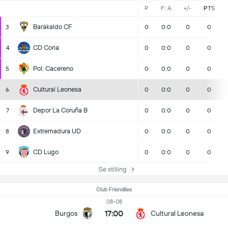
P
F: A
+/-
PTS
Barakaldo CF
3
0
0:0
0
0
CD Coria
4
0
0:0
0
0
Pol. Cacereno
5
0
0:0
0
0
Cultural Leonesa
6
0
0:0
0
0
Depor La Coruña B
7
0
0:0
0
0
Extremadura UD
8
0
0:0
0
0
CD Lugo
9
0
0:0
0
0
Se stilling
Club Friendlies
08-08
17:00
Burgos
Cultural Leonesa