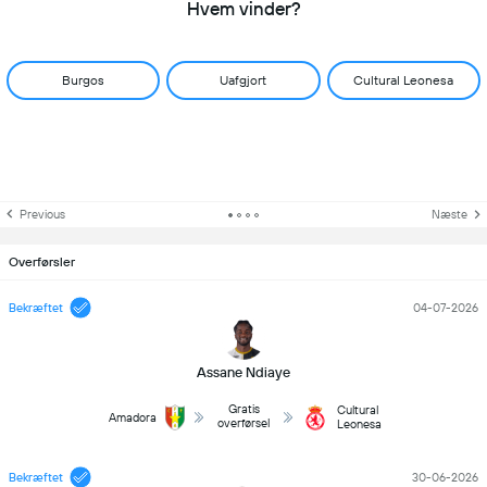
Hvem vinder?
Burgos
Uafgjort
Cultural Leonesa
Previous
Næste
Overførsler
Bekræftet
04-07-2026
Assane Ndiaye
Gratis
Cultural
Amadora
overførsel
Leonesa
Bekræftet
30-06-2026